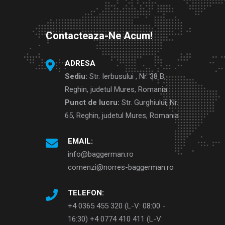
Contacteaza-Ne Acum!
ADRESA
Sediu:
Str. Ierbusului , Nr. 38 B,
Reghin, judetul Mures, Romania
Punct de lucru:
Str. Gurghiului, Nr.
65, Reghin, judetul Mures, Romania
EMAIL:
info@baggerman.ro
comenzi@norres-baggerman.ro
TELEFON:
+4 0365 455 320 (L-V: 08:00 -
16:30) +4 0774 410 411 (L-V: