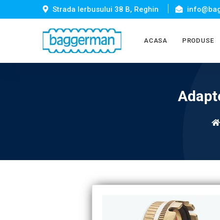
Strada Ierbusului 38 B, Reghin
info@bag
ACASA
PRODUSE
Adapto