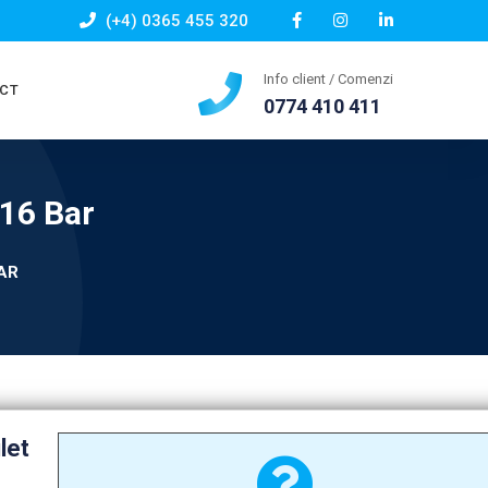
(+4) 0365 455 320
Info client / Comenzi
CT
0774 410 411
 16 Bar
BAR
let