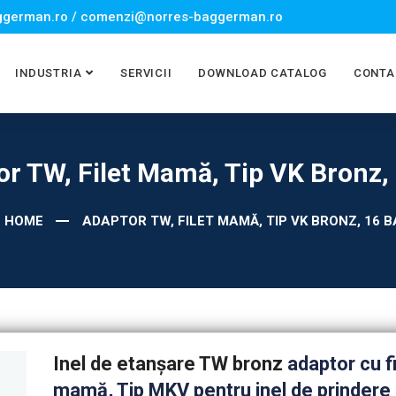
german.ro / comenzi@norres-baggerman.ro
INDUSTRIA
SERVICII
DOWNLOAD CATALOG
CONTA
r TW, Filet Mamă, Tip VK Bronz,
HOME
ADAPTOR TW, FILET MAMĂ, TIP VK BRONZ, 16 
Inel de etanşare TW bronz
adaptor cu fi
mamă, Tip MKV pentru inel de prindere