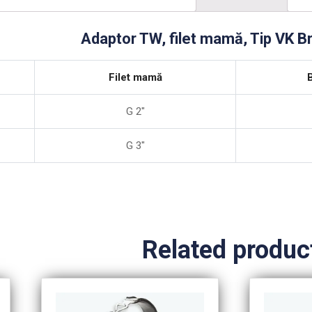
Adaptor TW, filet mamă, Tip VK B
Filet mamă
G 2″
G 3″
Related produc