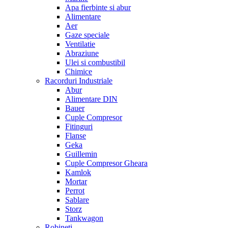
Apa fierbinte si abur
Alimentare
Aer
Gaze speciale
Ventilatie
Abraziune
Ulei si combustibil
Chimice
Racorduri Industriale
Abur
Alimentare DIN
Bauer
Cuple Compresor
Fitinguri
Flanse
Geka
Guillemin
Cuple Compresor Gheara
Kamlok
Mortar
Perrot
Sablare
Storz
Tankwagon
Robineti