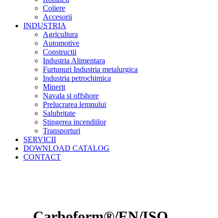
Coliere
Accesorii
INDUSTRIA
Agricultura
Automotive
Constructii
Industria Alimentara
Furtunuri Industria metalurgica
Industria petrochimica
Minerit
Navala si offshore
Prelucrarea lemnului
Salubritate
Stingerea incendiilor
Transporturi
SERVICII
DOWNLOAD CATALOG
CONTACT
Carboform®/EN/ISO