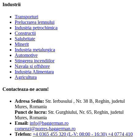
Industrii
Transporturi
Prelucrarea lemnului
Industria petrochimica
Constructii
Salubritate
Minerit
Industria metalurgica
Automotive
Stingerea incendiilor
Navala si offshore
Industria Alimentara
Agricultura
Contacteaza-ne acum!
Adresa
Sediu:
Str. Ierbusului , Nr. 38 B, Reghin, judetul
Mures, Romania
Punct de lucru:
Str. Gurghiului, Nr. 65, Reghin, judetul
Mures, Romania
Email:
info@baggerman.ro
comenzi@norres-baggerman.ro
Telefon:
+4 0365 455 320 (L-V: 08:00 - 16:30) +4 0774 410