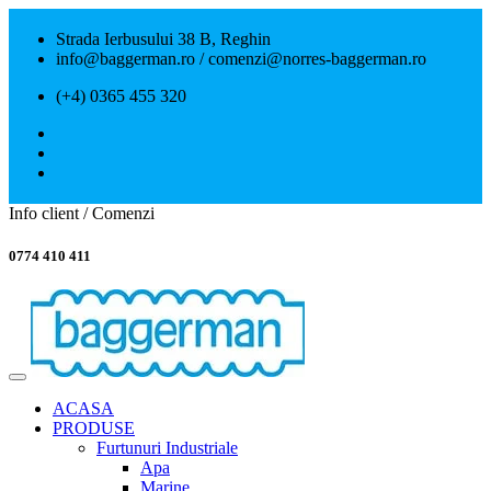
Strada Ierbusului 38 B, Reghin
info@baggerman.ro / comenzi@norres-baggerman.ro
(+4) 0365 455 320
Info client / Comenzi
0774 410 411
ACASA
PRODUSE
Furtunuri Industriale
Apa
Marine