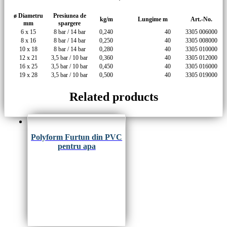
ø Diametru
Presiunea de
kg/m
Lungime m
Art.-No.
mm
spargere
6 x 15
8 bar / 14 bar
0,240
40
3305 006000
8 x 16
8 bar / 14 bar
0,250
40
3305 008000
10 x 18
8 bar / 14 bar
0,280
40
3305 010000
12 x 21
3,5 bar / 10 bar
0,360
40
3305 012000
16 x 25
3,5 bar / 10 bar
0,450
40
3305 016000
19 x 28
3,5 bar / 10 bar
0,500
40
3305 019000
Related products
Polyform Furtun din PVC
pentru apa