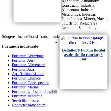
Agricultura, Automotive,
Constructii, Industria
Alimentara, Industria
Metalurgica, Industria
Petrochimica, Minerit, Navala
Si Offshor, Prelucrarea
Lemnului, Salubritate,
Stingerea Incendiilor si Transporturi.
Furtunuri industriale
Deltaflex® Furtun flexibil
aspiraţie din cauciuc, 3
Furtunuri Abraziune
Bar
Furtunuri Aer
Furtunuri Alimentare
Furtunuri Apa
Apa fierbinte si abur
Furtunuri Chimice
Furtunuri Gaze speciale
Furtunuri Marine
Furtunuri Ulei si combustibil
Furtunuri Ventilatie
Serviciile noastre
Contacteaza-ne acum