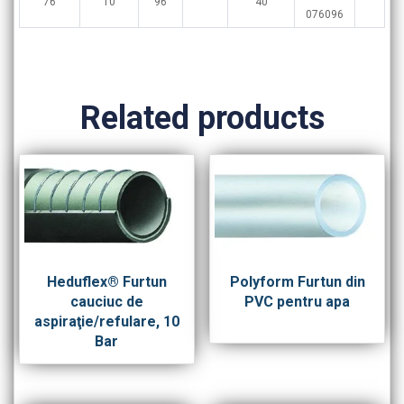
76
10
96
40
076096
Related products
Heduflex® Furtun
Polyform Furtun din
cauciuc de
PVC pentru apa
aspiraţie/refulare, 10
Bar