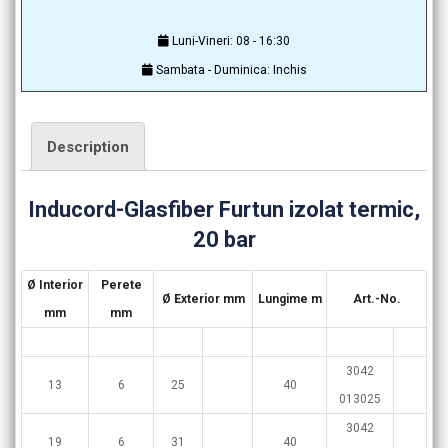
Luni-Vineri: 08 - 16:30
Sambata - Duminica: Inchis
Description
Inducord-Glasfiber Furtun izolat termic,
20 bar
Ø Interior
Perete
Ø Exterior mm
Lungime m
Art.-No.
mm
mm
3042
13
6
25
40
013025
3042
19
6
31
40