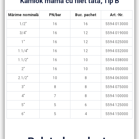
Kamlok mamă cu filet tată, Tip B
Mărime nominală
PN/bar
Buc. pachet
Art.-Nr.
1/2″
16
16
5594 013000
3/4″
16
12
5594 019000
1″
16
12
5594 025000
1.1/4″
16
12
5994 032000
1.1/2″
16
10
5594 038000
2″
16
10
5594 050000
2.1/2″
10
8
5594 063000
3″
8
8
5594 075000
4″
7
8
5594 100000
5″
5
6
5594 125000
6″
5
4
5594 150000