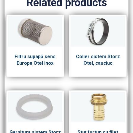
Related products
Filtru supapă sens
Colier sistem Storz
Europa Otel inox
Otel, cauciuc
Garnitura sistem Storz
Stuţ furtun cu filet