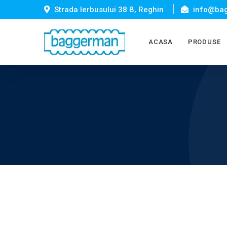
Strada Ierbusului 38 B, Reghin
info@bag
ACASA
PRODUSE