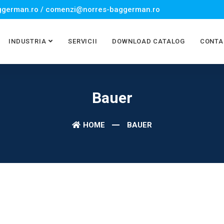
german.ro / comenzi@norres-baggerman.ro
INDUSTRIA
SERVICII
DOWNLOAD CATALOG
CONTA
Bauer
HOME
BAUER