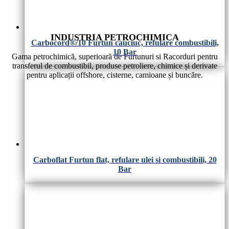
INDUSTRIA PETROCHIMICA
Carbocord®/10 Furtun cauciuc, refulare combustibili,
10 Bar
Gama petrochimică, superioară de Furtunuri si Racorduri pentru
transferul de combustibil, produse petroliere, chimice și derivate
pentru aplicații offshore, cisterne, camioane și buncăre.
Carboflat Furtun flat, refulare ulei si combustibili, 20
Bar