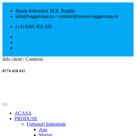
Strada Ierbusului 38 B, Reghin
info@baggerman.ro / comenzi@norres-baggerman.ro
(+4) 0365 455 320
Info client / Comenzi
0774 410 411
ACASA
PRODUSE
Furtunuri Industriale
Apa
Marine