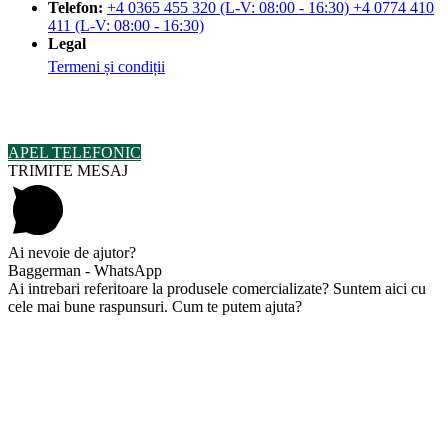
Telefon:
+4 0365 455 320 (L-V: 08:00 - 16:30) +4 0774 410
411 (L-V: 08:00 - 16:30)
Legal
Termeni și condiții
© Copyright 2023 by Baggerman BV SRL. Toate drepturile sunt
rezervate.
APEL TELEFONIC
TRIMITE MESAJ
Ai nevoie de ajutor?
Baggerman - WhatsApp
Ai intrebari referitoare la produsele comercializate? Suntem aici cu
cele mai bune raspunsuri. Cum te putem ajuta?