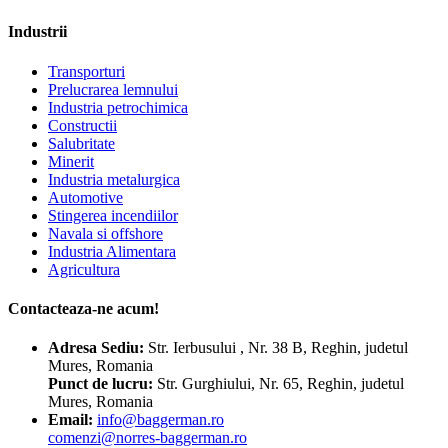
Industrii
Transporturi
Prelucrarea lemnului
Industria petrochimica
Constructii
Salubritate
Minerit
Industria metalurgica
Automotive
Stingerea incendiilor
Navala si offshore
Industria Alimentara
Agricultura
Contacteaza-ne acum!
Adresa
Sediu:
Str. Ierbusului , Nr. 38 B, Reghin, judetul
Mures, Romania
Punct de lucru:
Str. Gurghiului, Nr. 65, Reghin, judetul
Mures, Romania
Email:
info@baggerman.ro
comenzi@norres-baggerman.ro