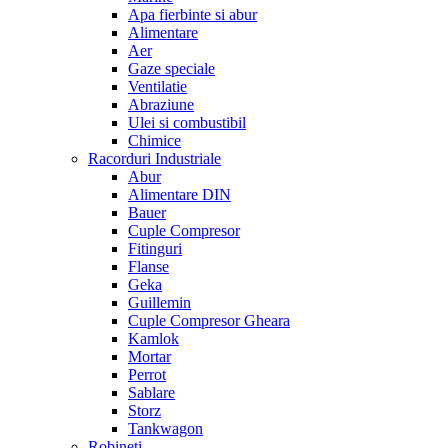
Apa fierbinte si abur
Alimentare
Aer
Gaze speciale
Ventilatie
Abraziune
Ulei si combustibil
Chimice
Racorduri Industriale
Abur
Alimentare DIN
Bauer
Cuple Compresor
Fitinguri
Flanse
Geka
Guillemin
Cuple Compresor Gheara
Kamlok
Mortar
Perrot
Sablare
Storz
Tankwagon
Robineti