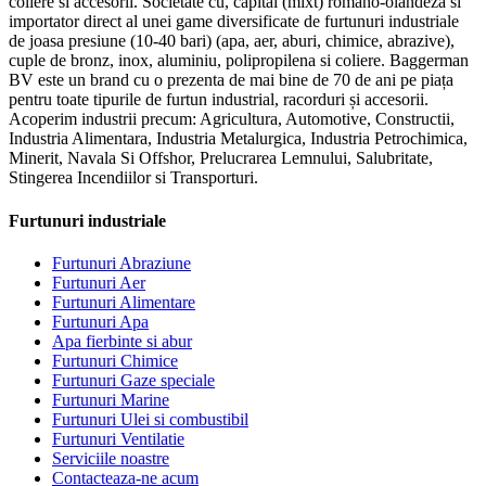
coliere si accesorii. Societate cu, capital (mixt) romano-olandeza si
importator direct al unei game diversificate de furtunuri industriale
de joasa presiune (10-40 bari) (apa, aer, aburi, chimice, abrazive),
cuple de bronz, inox, aluminiu, polipropilena si coliere. Baggerman
BV este un brand cu o prezenta de mai bine de 70 de ani pe piața
pentru toate tipurile de furtun industrial, racorduri și accesorii.
Acoperim industrii precum: Agricultura, Automotive, Constructii,
Industria Alimentara, Industria Metalurgica, Industria Petrochimica,
Minerit, Navala Si Offshor, Prelucrarea Lemnului, Salubritate,
Stingerea Incendiilor si Transporturi.
Furtunuri industriale
Furtunuri Abraziune
Furtunuri Aer
Furtunuri Alimentare
Furtunuri Apa
Apa fierbinte si abur
Furtunuri Chimice
Furtunuri Gaze speciale
Furtunuri Marine
Furtunuri Ulei si combustibil
Furtunuri Ventilatie
Serviciile noastre
Contacteaza-ne acum