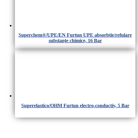
Superchem®/UPE/EN Furtun UPE absorbţie/refulare
substanţe chimice, 16 Bar
Superelastico/OHM Furtun electro-conductiv, 5 Bar