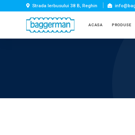
Strada Ierbusului 38 B, Reghin
info@bag
ACASA
PRODUSE