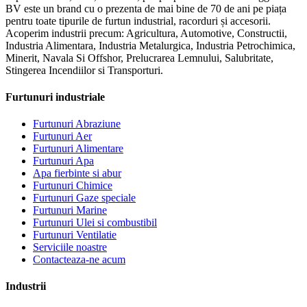
BV este un brand cu o prezenta de mai bine de 70 de ani pe piața
pentru toate tipurile de furtun industrial, racorduri și accesorii.
Acoperim industrii precum: Agricultura, Automotive, Constructii,
Industria Alimentara, Industria Metalurgica, Industria Petrochimica,
Minerit, Navala Si Offshor, Prelucrarea Lemnului, Salubritate,
Stingerea Incendiilor si Transporturi.
Furtunuri industriale
Furtunuri Abraziune
Furtunuri Aer
Furtunuri Alimentare
Furtunuri Apa
Apa fierbinte si abur
Furtunuri Chimice
Furtunuri Gaze speciale
Furtunuri Marine
Furtunuri Ulei si combustibil
Furtunuri Ventilatie
Serviciile noastre
Contacteaza-ne acum
Industrii