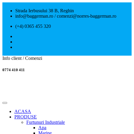
Strada Ierbusului 38 B, Reghin
info@baggerman.ro / comenzi@norres-baggerman.ro
(+4) 0365 455 320
Info client / Comenzi
0774 410 411
ACASA
PRODUSE
Furtunuri Industriale
Apa
Marine