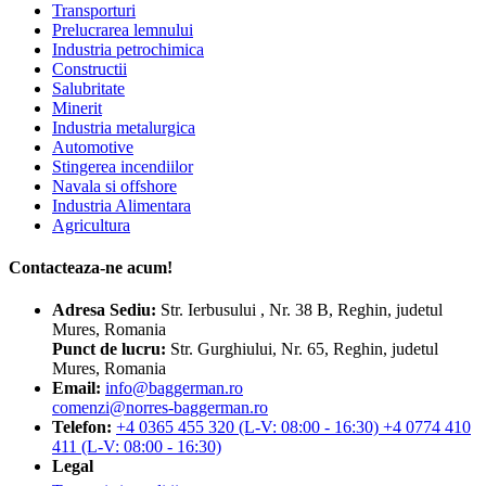
Transporturi
Prelucrarea lemnului
Industria petrochimica
Constructii
Salubritate
Minerit
Industria metalurgica
Automotive
Stingerea incendiilor
Navala si offshore
Industria Alimentara
Agricultura
Contacteaza-ne acum!
Adresa
Sediu:
Str. Ierbusului , Nr. 38 B, Reghin, judetul
Mures, Romania
Punct de lucru:
Str. Gurghiului, Nr. 65, Reghin, judetul
Mures, Romania
Email:
info@baggerman.ro
comenzi@norres-baggerman.ro
Telefon:
+4 0365 455 320 (L-V: 08:00 - 16:30) +4 0774 410
411 (L-V: 08:00 - 16:30)
Legal