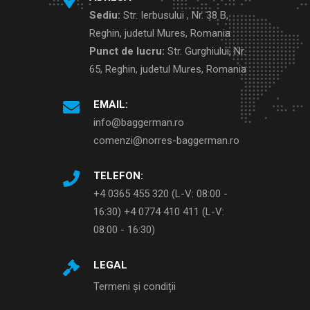
Sediu:
Str. Ierbusului , Nr. 38 B,
Reghin, judetul Mures, Romania
Punct de lucru:
Str. Gurghiului, Nr.
65, Reghin, judetul Mures, Romania
EMAIL:
info@baggerman.ro
comenzi@norres-baggerman.ro
TELEFON:
+4 0365 455 320 (L-V: 08:00 -
16:30) +4 0774 410 411 (L-V:
08:00 - 16:30)
LEGAL
Termeni și condiții