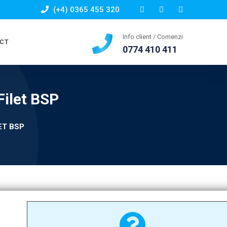
(+4) 0365 455 320
Info client / Comenzi
CT
0774 410 411
Filet BSP
ET BSP