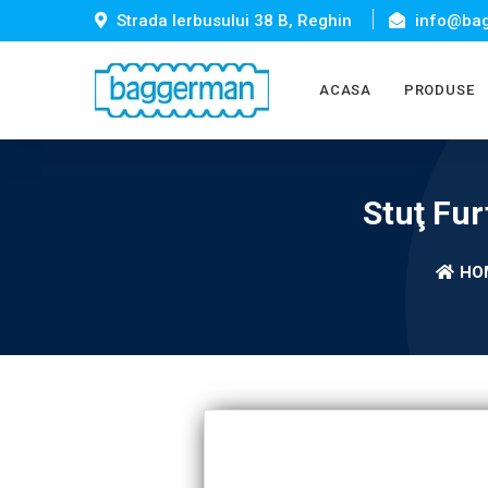
Strada Ierbusului 38 B, Reghin
info@bag
ACASA
PRODUSE
Stuţ Fur
HO