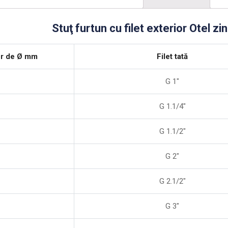
Stuţ furtun cu filet exterior Otel zi
ior de Ø mm
Filet tată
G 1″
G 1.1/4″
G 1.1/2″
G 2″
G 2.1/2″
G 3″