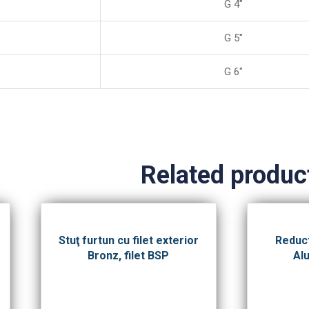
G 4″
G 5″
G 6″
Related produc
Stuţ furtun cu filet exterior
Reduc
Bronz, filet BSP
Alu