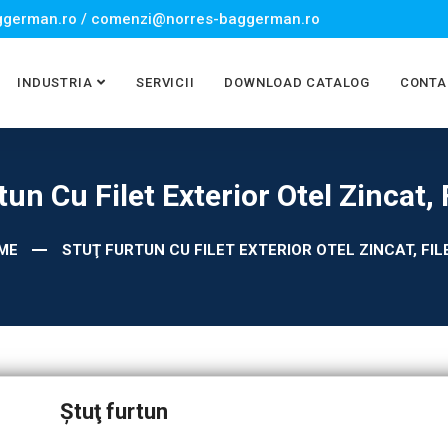
german.ro / comenzi@norres-baggerman.ro
INDUSTRIA
SERVICII
DOWNLOAD CATALOG
CONTA
tun Cu Filet Exterior Otel Zincat, 
ME
STUŢ FURTUN CU FILET EXTERIOR OTEL ZINCAT, FIL
Ştuţ furtun