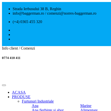
Strada Ierbusului 38 B, Reghin
info@baggerman.ro / comenzi@norres-baggerman.ro
(+4) 0365 455 320
Info client / Comenzi
0774 410 411
ACASA
PRODUSE
Furtunuri Industriale
Apa
Marine
Apa fierbinte si abur
Alimentare