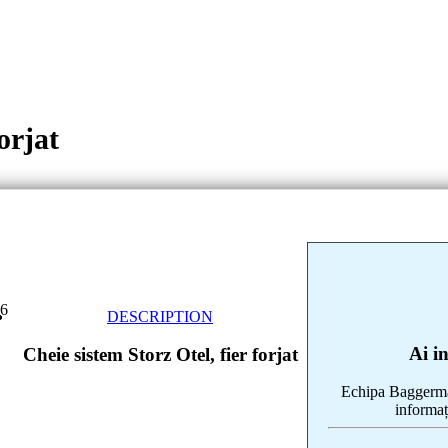
orjat
66
DESCRIPTION
Ai i
Cheie sistem Storz Otel, fier forjat
Echipa Baggerman
informaț