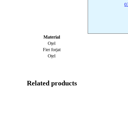
0
Material
Oțel
Fier forjat
Oțel
Related products