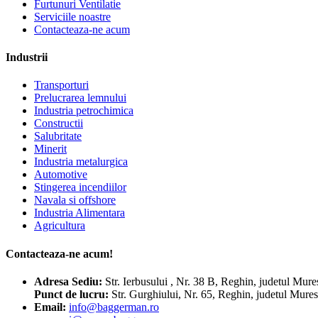
Furtunuri Ventilatie
Serviciile noastre
Contacteaza-ne acum
Industrii
Transporturi
Prelucrarea lemnului
Industria petrochimica
Constructii
Salubritate
Minerit
Industria metalurgica
Automotive
Stingerea incendiilor
Navala si offshore
Industria Alimentara
Agricultura
Contacteaza-ne acum!
Adresa
Sediu:
Str. Ierbusului , Nr. 38 B, Reghin, judetul Mur
Punct de lucru:
Str. Gurghiului, Nr. 65, Reghin, judetul Mur
Email:
info@baggerman.ro