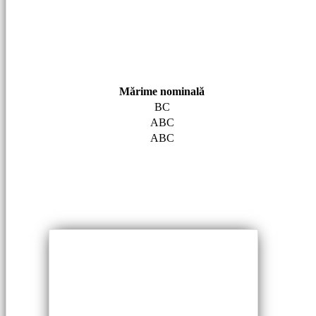
Mărime nominală
BC
ABC
ABC