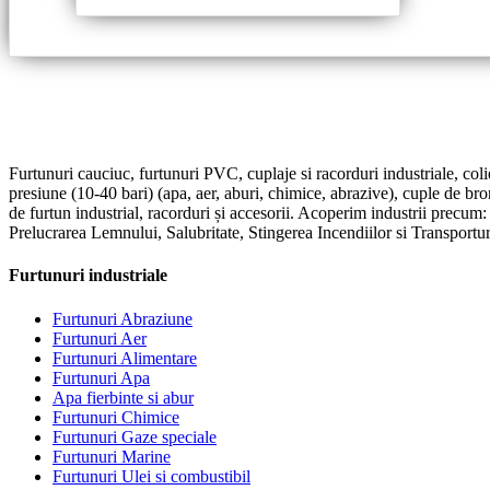
Furtunuri cauciuc, furtunuri PVC, cuplaje si racorduri industriale, coli
presiune (10-40 bari) (apa, aer, aburi, chimice, abrazive), cuple de br
de furtun industrial, racorduri și accesorii. Acoperim industrii precum
Prelucrarea Lemnului, Salubritate, Stingerea Incendiilor si Transportur
Furtunuri industriale
Furtunuri Abraziune
Furtunuri Aer
Furtunuri Alimentare
Furtunuri Apa
Apa fierbinte si abur
Furtunuri Chimice
Furtunuri Gaze speciale
Furtunuri Marine
Furtunuri Ulei si combustibil