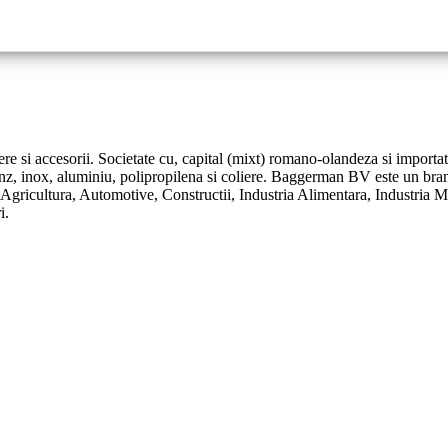
ere si accesorii. Societate cu, capital (mixt) romano-olandeza si importat
onz, inox, aluminiu, polipropilena si coliere. Baggerman BV este un bran
: Agricultura, Automotive, Constructii, Industria Alimentara, Industria 
i.