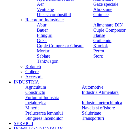
Aer
Gaze speciale
Ventilatie
Abraziune
Ulei si combustibil
Chimice
Racorduri Industriale
Abur
Alimentare DIN
Bauer
Cuple Compresor
Fitinguri
Flanse
Geka
Guillemin
Cuple Compresor Gheara
Kamlok
Mortar
Perrot
Sablare
Storz
Tankwagon
Robineti
Coliere
Accesorii
INDUSTRIA
Agricultura
Automotive
Constructii
Industria Alimentara
Furtunuri Industria
metalurgica
Industria petrochimica
Minerit
Navala si offshore
Prelucrarea lemnului
Salubritate
Stingerea incendiilor
Transporturi
SERVICII
DOWNLOAD CATALOG