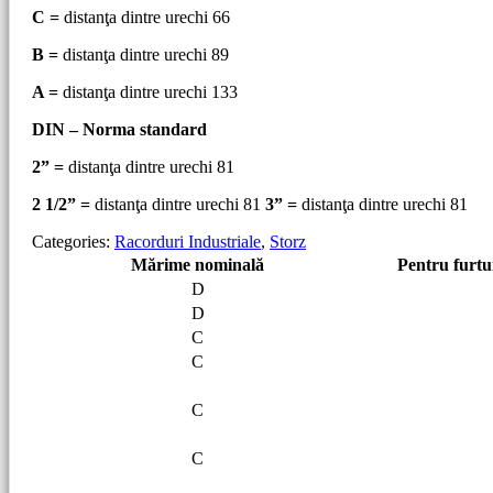
C =
distanţa dintre urechi 66
B =
distanţa dintre urechi 89
A =
distanţa dintre urechi 133
DIN – Norma standard
2” =
distanţa dintre urechi 81
2 1/2” =
distanţa dintre urechi 81
3” =
distanţa dintre urechi 81
Categories:
Racorduri Industriale
,
Storz
Mărime nominală
Pentru furtu
D
D
C
C
C
C