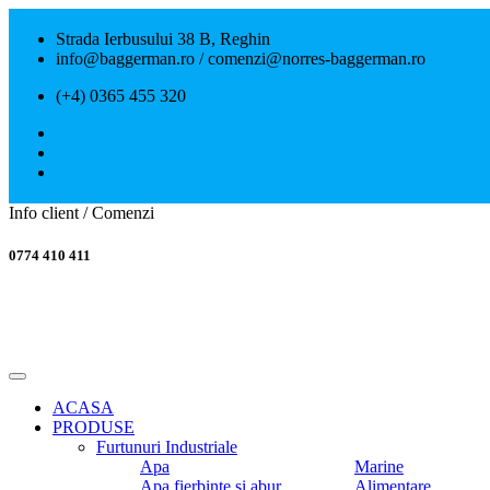
Strada Ierbusului 38 B, Reghin
info@baggerman.ro / comenzi@norres-baggerman.ro
(+4) 0365 455 320
Info client / Comenzi
0774 410 411
ACASA
PRODUSE
Furtunuri Industriale
Apa
Marine
Apa fierbinte si abur
Alimentare