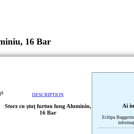
miniu, 16 Bar
g
bă
DESCRIPTION
Ai i
Storz cu ştuţ furtun lung Aluminiu,
16 Bar
Echipa Baggerman
informaț