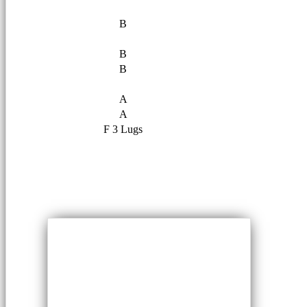
B
B
B
A
A
F 3 Lugs