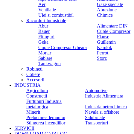
Aer
Gaze speciale
Ventilatie
Abraziune
Ulei si combustibil
Chimice
Racorduri Industriale
Abur
Alimentare DIN
Bauer
Cuple Compresor
Fitinguri
Flanse
Geka
Guillemin
Cuple Compresor Gheara
Kamlok
Mortar
Perrot
Sablare
Storz
Tankwagon
Robineti
Coliere
Accesorii
INDUSTRIA
Agricultura
Automotive
Constructii
Industria Alimentara
Furtunuri Industria
metalurgica
Industria petrochimica
Minerit
Navala si offshore
Prelucrarea lemnului
Salubritate
Stingerea incendiilor
Transporturi
SERVICII
DOWNLOAD CATALOG