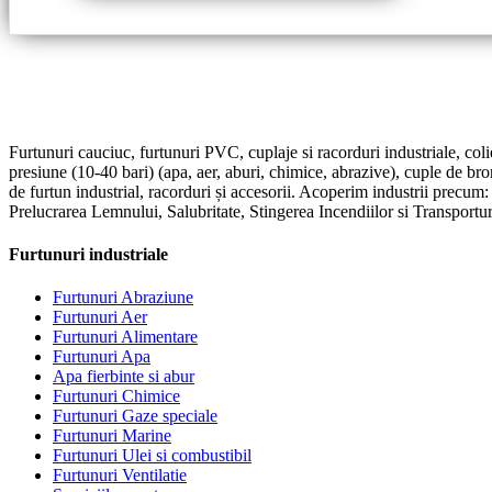
Furtunuri cauciuc, furtunuri PVC, cuplaje si racorduri industriale, coli
presiune (10-40 bari) (apa, aer, aburi, chimice, abrazive), cuple de br
de furtun industrial, racorduri și accesorii. Acoperim industrii precum
Prelucrarea Lemnului, Salubritate, Stingerea Incendiilor si Transportur
Furtunuri industriale
Furtunuri Abraziune
Furtunuri Aer
Furtunuri Alimentare
Furtunuri Apa
Apa fierbinte si abur
Furtunuri Chimice
Furtunuri Gaze speciale
Furtunuri Marine
Furtunuri Ulei si combustibil
Furtunuri Ventilatie