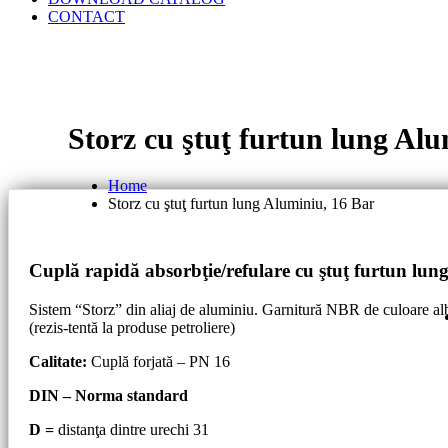
CONTACT
Storz cu ştuţ furtun lung Alu
Home
Storz cu ştuţ furtun lung Aluminiu, 16 Bar
Cuplă rapidă absorbţie/refulare
cu ştuţ furtun lun
Sistem “Storz” din aliaj de aluminiu. Garnitură NBR de culoare al
(rezis-tentă la produse petroliere)
Calitate:
Cuplă forjată – PN 16
DIN – Norma standard
D =
distanţa dintre urechi 31