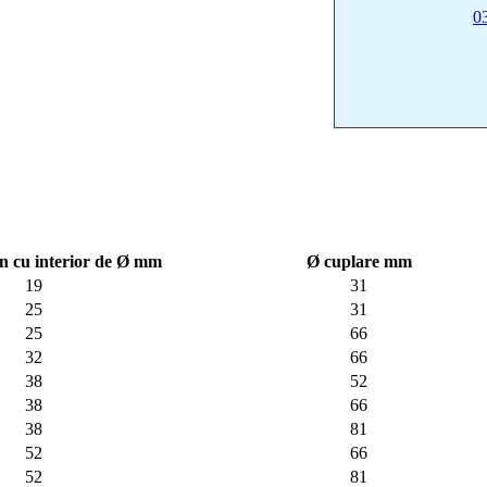
0
n cu interior de Ø mm
Ø cuplare mm
19
31
25
31
25
66
32
66
38
52
38
66
38
81
52
66
52
81