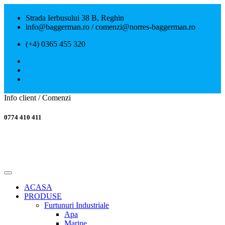
Strada Ierbusului 38 B, Reghin
info@baggerman.ro / comenzi@norres-baggerman.ro
(+4) 0365 455 320
Info client / Comenzi
0774 410 411
ACASA
PRODUSE
Furtunuri Industriale
Apa
Marine