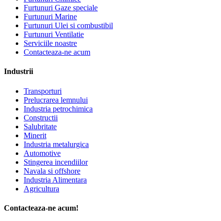
Furtunuri Gaze speciale
Furtunuri Marine
Furtunuri Ulei si combustibil
Furtunuri Ventilatie
Serviciile noastre
Contacteaza-ne acum
Industrii
Transporturi
Prelucrarea lemnului
Industria petrochimica
Constructii
Salubritate
Minerit
Industria metalurgica
Automotive
Stingerea incendiilor
Navala si offshore
Industria Alimentara
Agricultura
Contacteaza-ne acum!