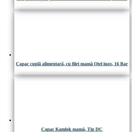
Capac cuplă alimentară, cu filet mamă Otel inox, 16 Bar
Capac Kamlok mamă, Tip DC