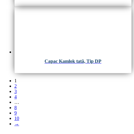
Capac Kamlok tată, Tip DP
1
2
3
4
…
8
9
10
→