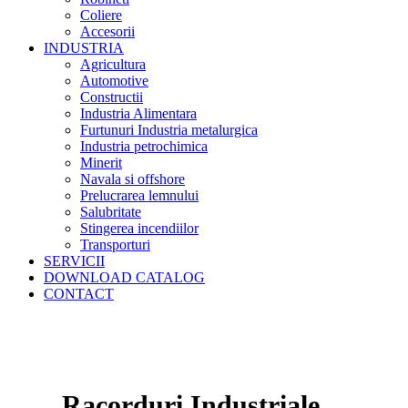
Coliere
Accesorii
INDUSTRIA
Agricultura
Automotive
Constructii
Industria Alimentara
Furtunuri Industria metalurgica
Industria petrochimica
Minerit
Navala si offshore
Prelucrarea lemnului
Salubritate
Stingerea incendiilor
Transporturi
SERVICII
DOWNLOAD CATALOG
CONTACT
Racorduri Industriale