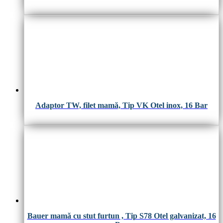
Adaptor TW, filet mamă, Tip VK Otel inox, 16 Bar
Bauer mamă cu stut furtun , Tip S78 Otel galvanizat, 16