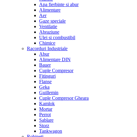
Apa fierbinte si abur
Alimentare
Aer
Gaze speciale
Ventilatie
Abraziune
Ulei si combustibil
Chimice
Racorduri Industriale
Abur
Alimentare DIN
Bauer
Cuple Compresor
Fitinguri
Flanse
Geka
Guillemin
Cuple Compresor Gheara
Kamlok
Mortar
Perrot
Sablare
Storz
Tankwagon
Robineti