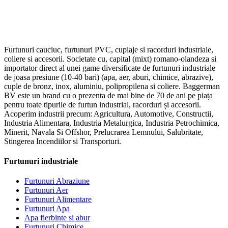
Furtunuri cauciuc, furtunuri PVC, cuplaje si racorduri industriale,
coliere si accesorii. Societate cu, capital (mixt) romano-olandeza si
importator direct al unei game diversificate de furtunuri industriale
de joasa presiune (10-40 bari) (apa, aer, aburi, chimice, abrazive),
cuple de bronz, inox, aluminiu, polipropilena si coliere. Baggerman
BV este un brand cu o prezenta de mai bine de 70 de ani pe piața
pentru toate tipurile de furtun industrial, racorduri și accesorii.
Acoperim industrii precum: Agricultura, Automotive, Constructii,
Industria Alimentara, Industria Metalurgica, Industria Petrochimica,
Minerit, Navala Si Offshor, Prelucrarea Lemnului, Salubritate,
Stingerea Incendiilor si Transporturi.
Furtunuri industriale
Furtunuri Abraziune
Furtunuri Aer
Furtunuri Alimentare
Furtunuri Apa
Apa fierbinte si abur
Furtunuri Chimice