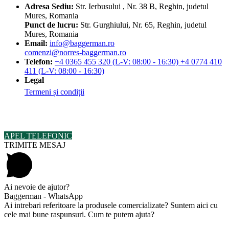
Adresa
Sediu:
Str. Ierbusului , Nr. 38 B, Reghin, judetul
Mures, Romania
Punct de lucru:
Str. Gurghiului, Nr. 65, Reghin, judetul
Mures, Romania
Email:
info@baggerman.ro
comenzi@norres-baggerman.ro
Telefon:
+4 0365 455 320 (L-V: 08:00 - 16:30) +4 0774 410
411 (L-V: 08:00 - 16:30)
Legal
Termeni și condiții
© Copyright 2023 by Baggerman BV SRL. Toate drepturile sunt
rezervate.
APEL TELEFONIC
TRIMITE MESAJ
Ai nevoie de ajutor?
Baggerman - WhatsApp
Ai intrebari referitoare la produsele comercializate? Suntem aici cu
cele mai bune raspunsuri. Cum te putem ajuta?