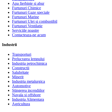
Apa fierbinte si abur
Furtunuri Chimice
Furtunuri Gaze speciale
Furtunuri Marine
Furtunuri Ulei si combustibil
Furtunuri Ventilatie
Serviciile noastre
Contacteaza-ne acum
Industrii
Transporturi
Prelucrarea lemnului
Industria petrochimica
Constructii
Salubritate
Minerit
Industria metalurgica
Automotive
Stingerea incendiilor
Navala si offshore
Industria Alimentara
Agricultura