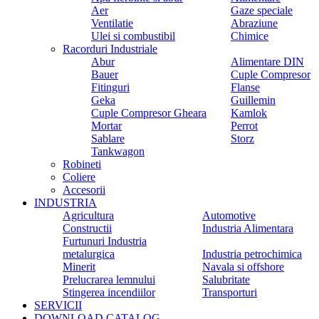
Aer
Gaze speciale
Ventilatie
Abraziune
Ulei si combustibil
Chimice
Racorduri Industriale
Abur
Alimentare DIN
Bauer
Cuple Compresor
Fitinguri
Flanse
Geka
Guillemin
Cuple Compresor Gheara
Kamlok
Mortar
Perrot
Sablare
Storz
Tankwagon
Robineti
Coliere
Accesorii
INDUSTRIA
Agricultura
Automotive
Constructii
Industria Alimentara
Furtunuri Industria
metalurgica
Industria petrochimica
Minerit
Navala si offshore
Prelucrarea lemnului
Salubritate
Stingerea incendiilor
Transporturi
SERVICII
DOWNLOAD CATALOG