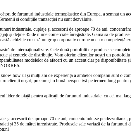
ori de furtunuri industriale termoplastice din Europa, a semnat un a
 Termenii și condițiile tranzacției nu sunt dezvăluite.
nuri industriale, cuplaje și accesorii de aproape 70 de ani, concentrând
jați și deține 35 de nume comerciale înregistrate. Gama sa de produse se
Această achiziție creează un grup corporativ european cu o competență exc
oastră de internaționalizare. Cele două portofolii de produse se compl
ducție și centrele de distribuție. Vom oferim clienților noștri un portofo
rabilitatea modelelor de afaceri cu un accent clar pe disponibilitate și
CEO NORRES.
now-how-ul și mulți ani de experiență a ambelor companii sunt o com
pentru clienții noștri, precum și o bună perspectivă pe termen lung pe
ni lider de piață pentru aplicații de furtunuri industriale, cu cel mai la
laje și accesorii de aproape 70 de ani, concentrându-se pe dezvoltarea, p
ți și 35 de mărci înregistrate. Produsele sale variază de la furtunuri de c
tr.nl