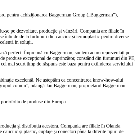
cord pentru achiziționarea Baggerman Group („Baggerman”),
u-se pe dezvoltare, producție și vânzări. Compania are filiale în
 întinde de la furtunuri din cauciuc și termoplastic pentru diverse
elentă în soluții.
etează perfect. Împreună cu Baggerman, suntem acum reprezentați pe
liu de produse excepțional de cuprinzător, constând din furtunuri din PE,
 cel mai scurt timp de răspuns este baza pentru extinderea serviciului
binație excelentă. Ne așteptăm ca concentrarea know-how-ului
ntru grupul comun”, adaugă Jan Baggerman, proprietarul Baggerman
rg portofoliu de produse din Europa.
roducția și distribuția acestora. Compania are filiale în Olanda,
auciuc și plastic, cuplaje și conectori până la diferite tipuri de