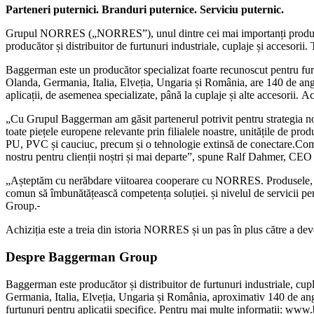
Parteneri puternici. Branduri puternice. Serviciu puternic.
Grupul NORRES („NORRES”), unul dintre cei mai importanți producăt
producător și distribuitor de furtunuri industriale, cuplaje și accesorii.
Baggerman este un producător specializat foarte recunoscut pentru furtu
Olanda, Germania, Italia, Elveția, Ungaria și România, are 140 de anga
aplicații, de asemenea specializate, până la cuplaje și alte accesorii. 
„Cu Grupul Baggerman am găsit partenerul potrivit pentru strategia n
toate piețele europene relevante prin filialele noastre, unitățile de pro
PU, ​​PVC și cauciuc, precum și o tehnologie extinsă de conectare.Compa
nostru pentru clienții noștri și mai departe”, spune Ralf Dahmer, 
„Așteptăm cu nerăbdare viitoarea cooperare cu NORRES. Produsele, k
comun să îmbunătățească competența soluției. și nivelul de servicii 
Group.
Achiziția este a treia din istoria NORRES și un pas în plus către a deve
Despre Baggerman Group
Baggerman este producător și distribuitor de furtunuri industriale, cup
Germania, Italia, Elveția, Ungaria și România, aproximativ 140 de angaja
furtunuri pentru aplicații specifice. Pentru mai multe informații: www.b