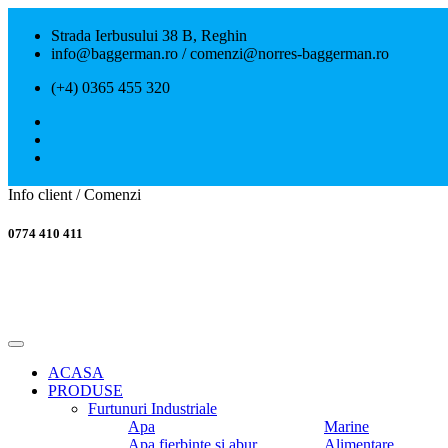
Strada Ierbusului 38 B, Reghin
info@baggerman.ro / comenzi@norres-baggerman.ro
(+4) 0365 455 320
Info client / Comenzi
0774 410 411
ACASA
PRODUSE
Furtunuri Industriale
Apa
Marine
Apa fierbinte si abur
Alimentare