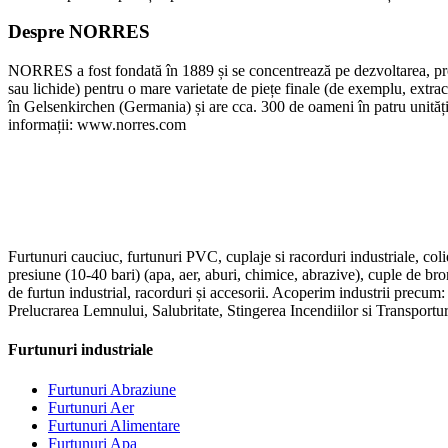
Despre NORRES
NORRES a fost fondată în 1889 și se concentrează pe dezvoltarea, produ
sau lichide) pentru o mare varietate de piețe finale (de exemplu, extrac
în Gelsenkirchen (Germania) și are cca. 300 de oameni în patru unită
informații: www.norres.com
Furtunuri cauciuc, furtunuri PVC, cuplaje si racorduri industriale, coli
presiune (10-40 bari) (apa, aer, aburi, chimice, abrazive), cuple de br
de furtun industrial, racorduri și accesorii. Acoperim industrii precum
Prelucrarea Lemnului, Salubritate, Stingerea Incendiilor si Transportur
Furtunuri industriale
Furtunuri Abraziune
Furtunuri Aer
Furtunuri Alimentare
Furtunuri Apa