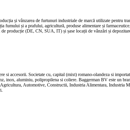
cția și vânzarea de furtunuri industriale de marcă utilizate pentru tra
ția fumului și a prafului, agricultură, produse alimentare și farmaceutice
ți de producție (DE, CN, SUA, IT) și șase locații de vânzări și depozi
ere si accesorii. Societate cu, capital (mixt) romano-olandeza si importat
onz, inox, aluminiu, polipropilena si coliere. Baggerman BV este un bran
: Agricultura, Automotive, Constructii, Industria Alimentara, Industria 
i.