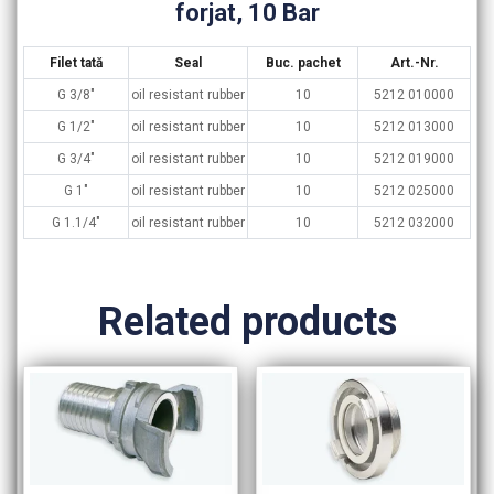
forjat, 10 Bar
Filet tată
Seal
Buc. pachet
Art.-Nr.
G 3/8″
oil resistant rubber
10
5212 010000
G 1/2″
oil resistant rubber
10
5212 013000
G 3/4″
oil resistant rubber
10
5212 019000
G 1″
oil resistant rubber
10
5212 025000
G 1.1/4″
oil resistant rubber
10
5212 032000
Related products