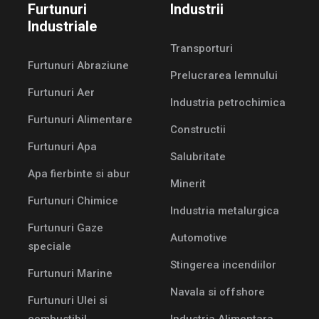
Furtunuri
Industrii
Industriale
Transporturi
Furtunuri Abraziune
Prelucrarea lemnului
Furtunuri Aer
Industria petrochimica
Furtunuri Alimentare
Constructii
Furtunuri Apa
Salubritate
Apa fierbinte si abur
Minerit
Furtunuri Chimice
Industria metalurgica
Furtunuri Gaze
Automotive
speciale
Stingerea incendiilor
Furtunuri Marine
Navala si offshore
Furtunuri Ulei si
combustibil
Industria Alimentara