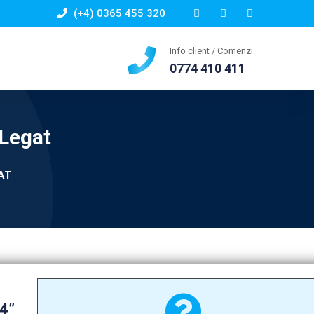
(+4) 0365 455 320
Info client / Comenzi
0774 410 411
 Legat
AT
/4”