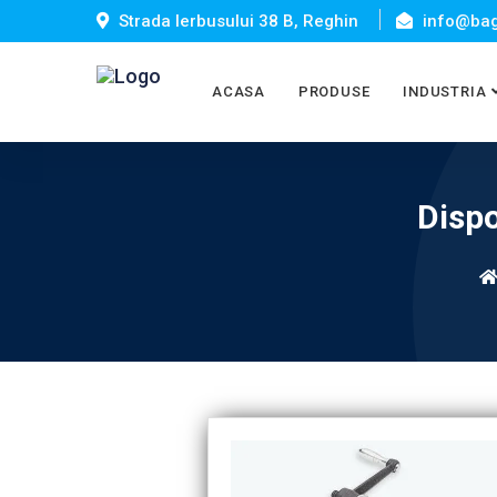
Strada Ierbusului 38 B, Reghin
info@bag
ACASA
PRODUSE
INDUSTRIA
Dispo