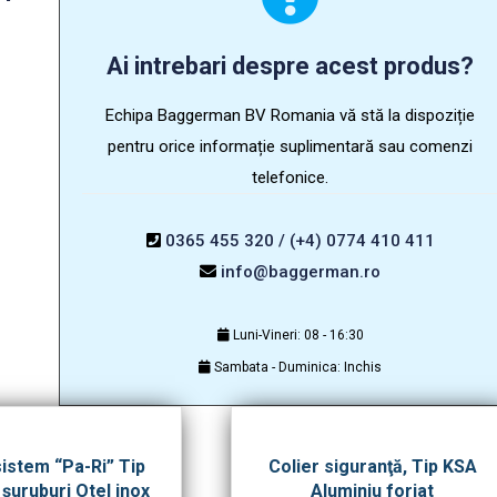
Ai intrebari despre acest produs?
Echipa Baggerman BV Romania vă stă la dispoziție
pentru orice informație suplimentară sau comenzi
telefonice.
0365 455 320 / (+4) 0774 410 411
info@baggerman.ro
Luni-Vineri: 08 - 16:30
Sambata - Duminica: Inchis
sistem “Pa-Ri” Tip
Colier siguranţă, Tip KSA
 şuruburi Otel inox
Aluminiu forjat