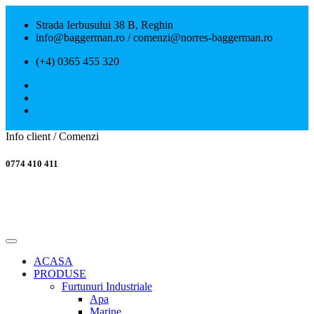
Strada Ierbusului 38 B, Reghin
info@baggerman.ro / comenzi@norres-baggerman.ro
(+4) 0365 455 320
Info client / Comenzi
0774 410 411
ACASA
PRODUSE
Furtunuri Industriale
Apa
Marine