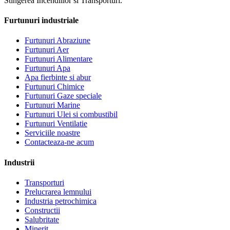
Stingerea Incendiilor si Transporturi.
Furtunuri industriale
Furtunuri Abraziune
Furtunuri Aer
Furtunuri Alimentare
Furtunuri Apa
Apa fierbinte si abur
Furtunuri Chimice
Furtunuri Gaze speciale
Furtunuri Marine
Furtunuri Ulei si combustibil
Furtunuri Ventilatie
Serviciile noastre
Contacteaza-ne acum
Industrii
Transporturi
Prelucrarea lemnului
Industria petrochimica
Constructii
Salubritate
Minerit