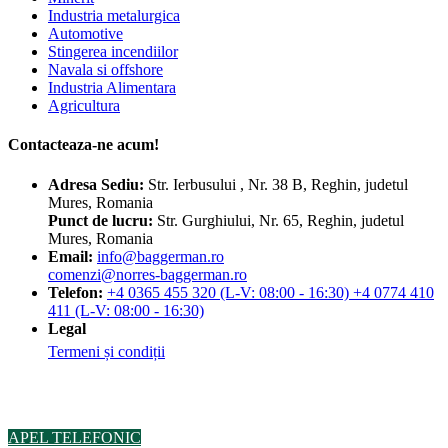
Industria metalurgica
Automotive
Stingerea incendiilor
Navala si offshore
Industria Alimentara
Agricultura
Contacteaza-ne acum!
Adresa
Sediu:
Str. Ierbusului , Nr. 38 B, Reghin, judetul
Mures, Romania
Punct de lucru:
Str. Gurghiului, Nr. 65, Reghin, judetul
Mures, Romania
Email:
info@baggerman.ro
comenzi@norres-baggerman.ro
Telefon:
+4 0365 455 320 (L-V: 08:00 - 16:30) +4 0774 410
411 (L-V: 08:00 - 16:30)
Legal
Termeni și condiții
© Copyright 2023 by Baggerman BV SRL. Toate drepturile sunt
rezervate.
APEL TELEFONIC