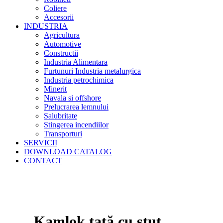
Coliere
Accesorii
INDUSTRIA
Agricultura
Automotive
Constructii
Industria Alimentara
Furtunuri Industria metalurgica
Industria petrochimica
Minerit
Navala si offshore
Prelucrarea lemnului
Salubritate
Stingerea incendiilor
Transporturi
SERVICII
DOWNLOAD CATALOG
CONTACT
Kamlok tată cu ştuţ