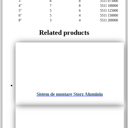
3″
8
8
5511 075000
4″
7
8
5511 100000
5″
5
6
5511 125000
6″
5
4
5511 150000
8″
3
4
5511 200000
Related products
Sistem de montare Storz Aluminiu