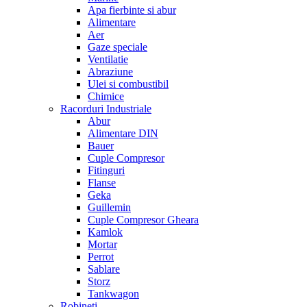
Apa fierbinte si abur
Alimentare
Aer
Gaze speciale
Ventilatie
Abraziune
Ulei si combustibil
Chimice
Racorduri Industriale
Abur
Alimentare DIN
Bauer
Cuple Compresor
Fitinguri
Flanse
Geka
Guillemin
Cuple Compresor Gheara
Kamlok
Mortar
Perrot
Sablare
Storz
Tankwagon
Robineti