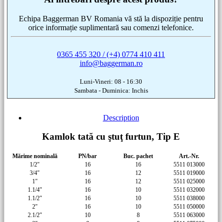
Echipa Baggerman BV Romania vă stă la dispoziție pentru
orice informație suplimentară sau comenzi telefonice.
0365 455 320 / (+4) 0774 410 411
info@baggerman.ro
Luni-Vineri: 08 - 16:30
Sambata - Duminica: Inchis
Description
Kamlok tată cu ştuţ furtun, Tip E
Mărime nominală
PN/bar
Buc. pachet
Art.-Nr.
1/2″
16
16
5511 013000
3/4″
16
12
5511 019000
1″
16
12
5511 025000
1.1/4″
16
10
5511 032000
1.1/2″
16
10
5511 038000
2″
16
10
5511 050000
2.1/2″
10
8
5511 063000