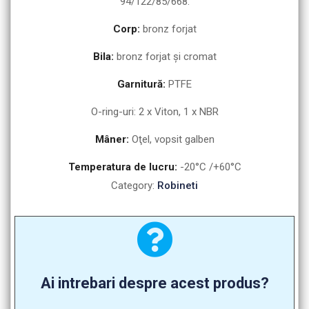
94/122/85/668.
Corp:
bronz forjat
Bila:
bronz forjat şi cromat
Garnitură:
PTFE
O-ring-uri: 2 x Viton, 1 x NBR
Mâner:
Oţel, vopsit galben
Temperatura de lucru:
-20°C /+60°C
Category:
Robineti
Ai intrebari despre acest produs?