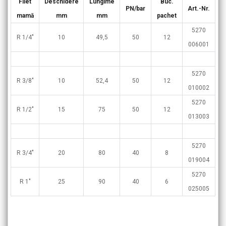
Filet
Deschidere
Lungime
Buc.
PN/bar
Art.-Nr.
mamă
mm
mm
pachet
5270
R 1/4″
10
49,5
50
12
006001
5270
R 3/8″
10
52,4
50
12
010002
5270
R 1/2″
15
75
50
12
013003
5270
R 3/4″
20
80
40
8
019004
5270
R 1″
25
90
40
6
025005