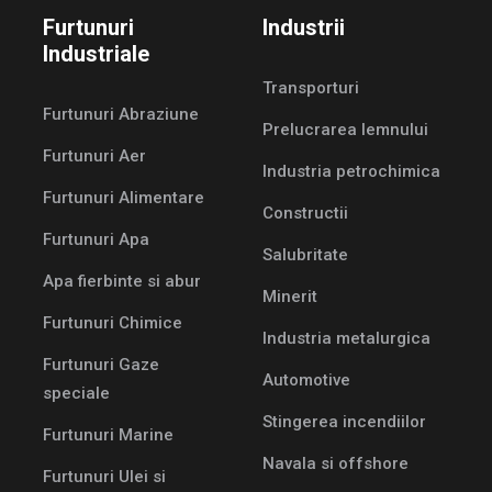
Furtunuri
Industrii
Industriale
Transporturi
Furtunuri Abraziune
Prelucrarea lemnului
Furtunuri Aer
Industria petrochimica
Furtunuri Alimentare
Constructii
Furtunuri Apa
Salubritate
Apa fierbinte si abur
Minerit
Furtunuri Chimice
Industria metalurgica
Furtunuri Gaze
Automotive
speciale
Stingerea incendiilor
Furtunuri Marine
Navala si offshore
Furtunuri Ulei si