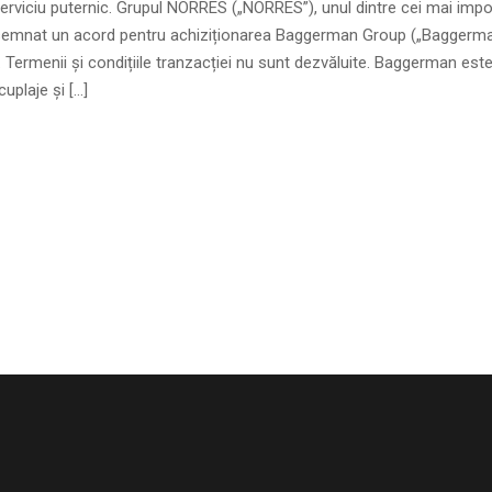
 Serviciu puternic. Grupul NORRES („NORRES”), unul dintre cei mai impo
 semnat un acord pentru achiziționarea Baggerman Group („Baggerman”
ii. Termenii și condițiile tranzacției nu sunt dezvăluite. Baggerman es
uplaje și […]