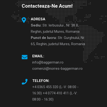
Contacteaza-Ne Acum!
ADRESA
Sediu:
Str. Ierbusului , Nr. 38 B,
Reghin, judetul Mures, Romania
Punct de lucru:
Str. Gurghiului, Nr.
65, Reghin, judetul Mures, Romania
EMAIL:
info@baggerman.ro
comenzi@norres-baggerman.ro
TELEFON:
+4 0365 455 320 (L-V: 08:00 -
16:30) +4 0774 410 411 (L-V:
08:00 - 16:30)