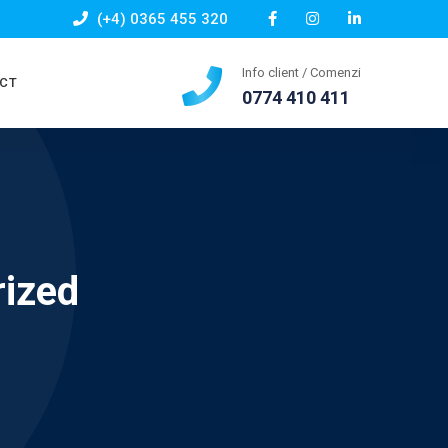
(+4) 0365 455 320
Info client / Comenzi
CT
0774 410 411
rized