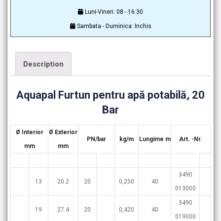
Luni-Vineri: 08 - 16:30
Sambata - Duminica: Inchis
Description
Aquapal Furtun pentru apă potabilă, 20
Bar
Ø Interior
Ø Exterior
PN/bar
kg/m
Lungime m
Art. -Nr.
mm
mm
3490
13
20.2
20
0,250
40
013000
3490
19
27.4
20
0,420
40
019000