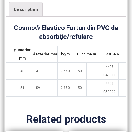
Description
Cosmo® Elastico Furtun din PVC de
absorbţie/refulare
Ø Interior
Ø Exterior mm
kg/m
Lungime m
Art.-No.
mm
4405
40
47
0.560
50
040000
4405
51
59
0,850
50
050000
Related products