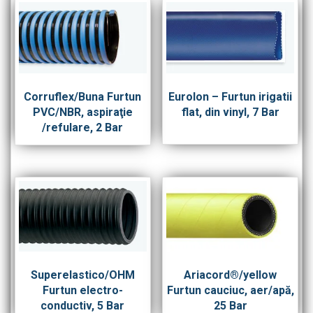
Corruflex/Buna Furtun
Eurolon – Furtun irigatii
PVC/NBR, aspiraţie
flat, din vinyl, 7 Bar
/refulare, 2 Bar
Superelastico/OHM
Ariacord®/yellow
Furtun electro-
Furtun cauciuc, aer/apă,
conductiv, 5 Bar
25 Bar