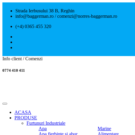
Strada Ierbusului 38 B, Reghin
info@baggerman.ro / comenzi@norres-baggerman.ro
(+4) 0365 455 320
Info client / Comenzi
0774 410 411
ACASA
PRODUSE
Furtunuri Industriale
Apa
Marine
Apa fierbinte si abur
Alimentare