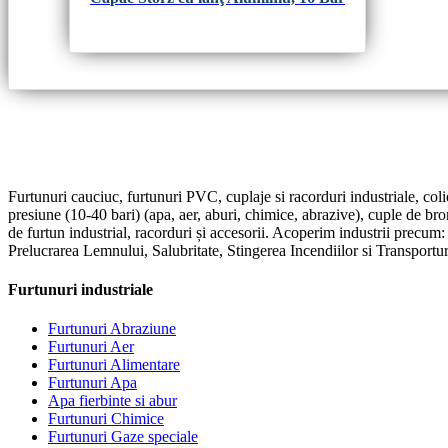
Furtunuri cauciuc, furtunuri PVC, cuplaje si racorduri industriale, coli
presiune (10-40 bari) (apa, aer, aburi, chimice, abrazive), cuple de br
de furtun industrial, racorduri și accesorii. Acoperim industrii precum
Prelucrarea Lemnului, Salubritate, Stingerea Incendiilor si Transportur
Furtunuri industriale
Furtunuri Abraziune
Furtunuri Aer
Furtunuri Alimentare
Furtunuri Apa
Apa fierbinte si abur
Furtunuri Chimice
Furtunuri Gaze speciale