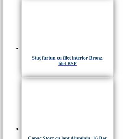
Stuţ furtun cu filet interior Bronz,
filet BSP
Capac Storz cu lanţ Aluminiu, 16 Bar