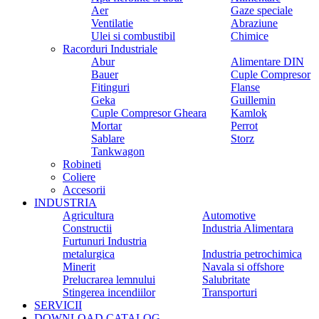
Aer
Gaze speciale
Ventilatie
Abraziune
Ulei si combustibil
Chimice
Racorduri Industriale
Abur
Alimentare DIN
Bauer
Cuple Compresor
Fitinguri
Flanse
Geka
Guillemin
Cuple Compresor Gheara
Kamlok
Mortar
Perrot
Sablare
Storz
Tankwagon
Robineti
Coliere
Accesorii
INDUSTRIA
Agricultura
Automotive
Constructii
Industria Alimentara
Furtunuri Industria
metalurgica
Industria petrochimica
Minerit
Navala si offshore
Prelucrarea lemnului
Salubritate
Stingerea incendiilor
Transporturi
SERVICII
DOWNLOAD CATALOG