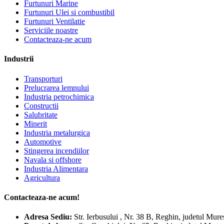
Furtunuri Marine
Furtunuri Ulei si combustibil
Furtunuri Ventilatie
Serviciile noastre
Contacteaza-ne acum
Industrii
Transporturi
Prelucrarea lemnului
Industria petrochimica
Constructii
Salubritate
Minerit
Industria metalurgica
Automotive
Stingerea incendiilor
Navala si offshore
Industria Alimentara
Agricultura
Contacteaza-ne acum!
Adresa
Sediu:
Str. Ierbusului , Nr. 38 B, Reghin, judetul Mur