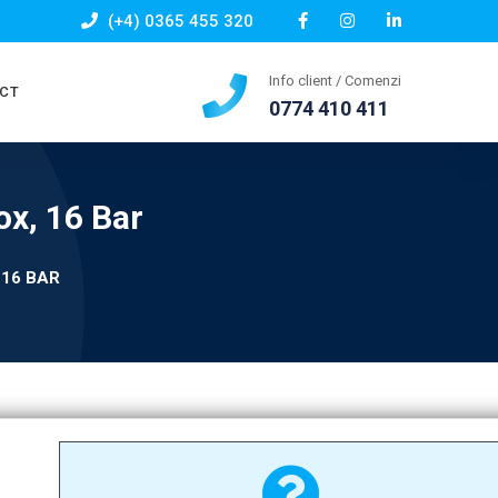
(+4) 0365 455 320
Info client / Comenzi
CT
0774 410 411
ox, 16 Bar
 16 BAR