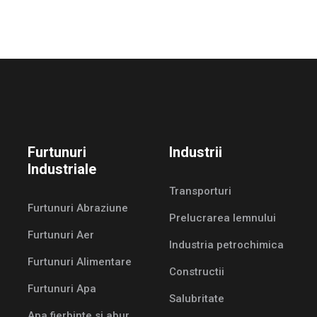
Furtunuri
Industrii
Industriale
Transporturi
Furtunuri Abraziune
Prelucrarea lemnului
Furtunuri Aer
Industria petrochimica
Furtunuri Alimentare
Constructii
Furtunuri Apa
Salubritate
Apa fierbinte si abur