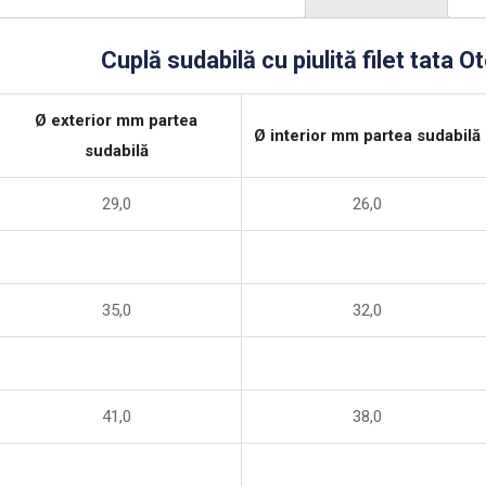
Cuplă sudabilă cu piulită filet tata O
Ø exterior mm partea
Ø interior mm partea sudabilă
sudabilă
29,0
26,0
35,0
32,0
41,0
38,0