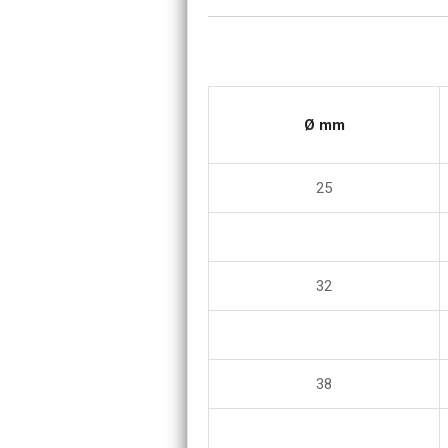
Ø mm
25
32
38