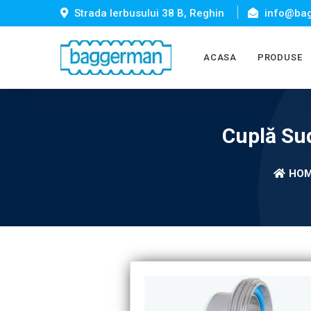
Strada Ierbusului 38 B, Reghin
info@bag
ACASA
PRODUSE
Cuplă Sud
HO