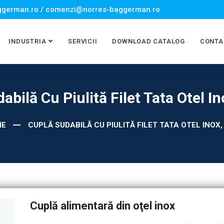
german.ro / comenzi@norres-baggerman.ro
INDUSTRIA
SERVICII
DOWNLOAD CATALOG
CONTA
abilă Cu Piulită Filet Tata Otel In
ME
CUPLĂ SUDABILĂ CU PIULITĂ FILET TATA OTEL INOX,
Cuplă alimentară din oţel inox