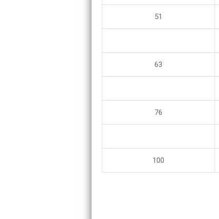
51
63
76
100