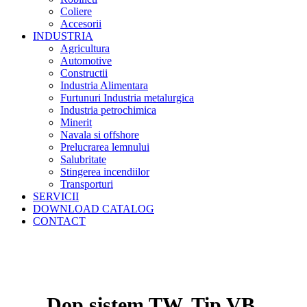
Coliere
Accesorii
INDUSTRIA
Agricultura
Automotive
Constructii
Industria Alimentara
Furtunuri Industria metalurgica
Industria petrochimica
Minerit
Navala si offshore
Prelucrarea lemnului
Salubritate
Stingerea incendiilor
Transporturi
SERVICII
DOWNLOAD CATALOG
CONTACT
Dop sistem TW, Tip VB