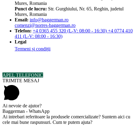
Mures, Romania
Punct de lucru:
Str. Gurghiului, Nr. 65, Reghin, judetul
Mures, Romania
Email:
info@baggerman.ro
comenzi@norres-baggerman.ro
Telefon:
+4 0365 455 320 (L-V: 08:00 - 16:30) +4 0774 410
411 (L-V: 08:00 - 16:30)
Legal
Termeni și condiții
© Copyright 2023 by Baggerman BV SRL. Toate drepturile sunt
rezervate.
APEL TELEFONIC
TRIMITE MESAJ
Ai nevoie de ajutor?
Baggerman - WhatsApp
Ai intrebari referitoare la produsele comercializate? Suntem aici cu
cele mai bune raspunsuri. Cum te putem ajuta?