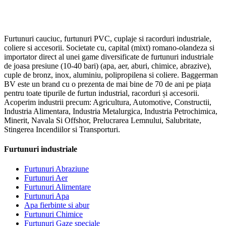
Furtunuri cauciuc, furtunuri PVC, cuplaje si racorduri industriale,
coliere si accesorii. Societate cu, capital (mixt) romano-olandeza si
importator direct al unei game diversificate de furtunuri industriale
de joasa presiune (10-40 bari) (apa, aer, aburi, chimice, abrazive),
cuple de bronz, inox, aluminiu, polipropilena si coliere. Baggerman
BV este un brand cu o prezenta de mai bine de 70 de ani pe piața
pentru toate tipurile de furtun industrial, racorduri și accesorii.
Acoperim industrii precum: Agricultura, Automotive, Constructii,
Industria Alimentara, Industria Metalurgica, Industria Petrochimica,
Minerit, Navala Si Offshor, Prelucrarea Lemnului, Salubritate,
Stingerea Incendiilor si Transporturi.
Furtunuri industriale
Furtunuri Abraziune
Furtunuri Aer
Furtunuri Alimentare
Furtunuri Apa
Apa fierbinte si abur
Furtunuri Chimice
Furtunuri Gaze speciale