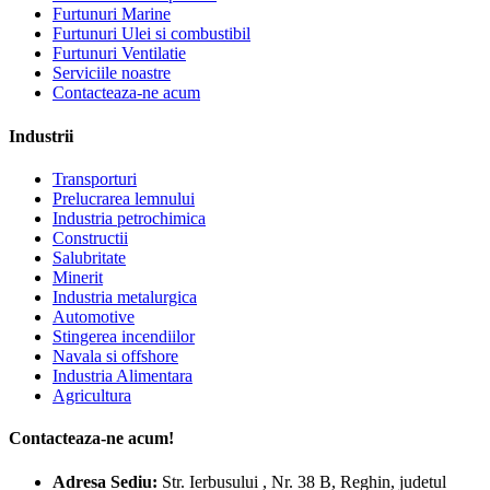
Furtunuri Marine
Furtunuri Ulei si combustibil
Furtunuri Ventilatie
Serviciile noastre
Contacteaza-ne acum
Industrii
Transporturi
Prelucrarea lemnului
Industria petrochimica
Constructii
Salubritate
Minerit
Industria metalurgica
Automotive
Stingerea incendiilor
Navala si offshore
Industria Alimentara
Agricultura
Contacteaza-ne acum!
Adresa
Sediu:
Str. Ierbusului , Nr. 38 B, Reghin, judetul