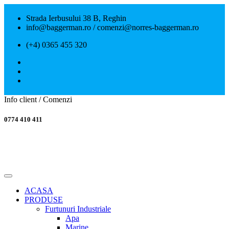
Strada Ierbusului 38 B, Reghin
info@baggerman.ro / comenzi@norres-baggerman.ro
(+4) 0365 455 320
Info client / Comenzi
0774 410 411
ACASA
PRODUSE
Furtunuri Industriale
Apa
Marine