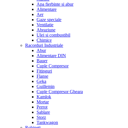
Apa fierbinte si abur
Alimentare
Aer
Gaze speciale
Ventilatie
Abraziune
Ulei si combustibil
Chimice
Racorduri Industriale
Abur
Alimentare DIN
Bauer
Cuple Compresor
Fitinguri
Flanse
Geka
Guillemin
Cuple Compresor Gheara
Kamlok
Mortar
Perrot
Sablare
Storz
Tankwagon
Robineti