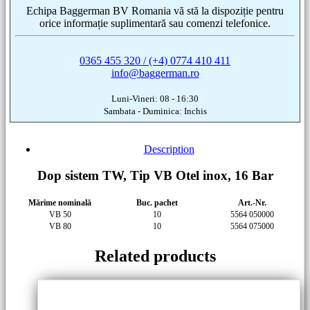
Echipa Baggerman BV Romania vă stă la dispoziție pentru
orice informație suplimentară sau comenzi telefonice.
0365 455 320 / (+4) 0774 410 411
info@baggerman.ro
Luni-Vineri: 08 - 16:30
Sambata - Duminica: Inchis
Description
Dop sistem TW, Tip VB Otel inox, 16 Bar
Mărime nominală
Buc. pachet
Art.-Nr.
VB 50
10
5564 050000
VB 80
10
5564 075000
Related products