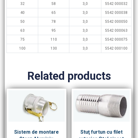
32
58
3,0
5542 000032
40
65
3,0
5542 000038
50
78
3,0
5542 000050
63
95
3,0
5542 000063
75
110
3,0
5542 000075
100
130
3,0
5542 000100
Related products
Sistem de montare
Stuţ furtun cu filet