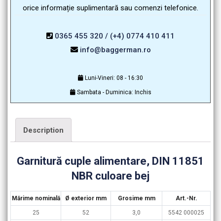
orice informație suplimentară sau comenzi telefonice.
0365 455 320 / (+4) 0774 410 411
info@baggerman.ro
Luni-Vineri: 08 - 16:30
Sambata - Duminica: Inchis
Description
Garnitură cuple alimentare, DIN 11851
NBR culoare bej
Mărime nominală
Ø exterior mm
Grosime mm
Art.-Nr.
25
52
3,0
5542 000025