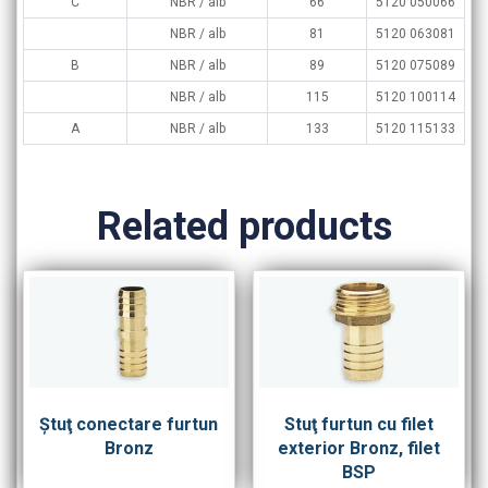
C
NBR / alb
66
5120 050066
NBR / alb
81
5120 063081
B
NBR / alb
89
5120 075089
NBR / alb
115
5120 100114
A
NBR / alb
133
5120 115133
Related products
Ştuţ conectare furtun
Stuţ furtun cu filet
Bronz
exterior Bronz, filet
BSP