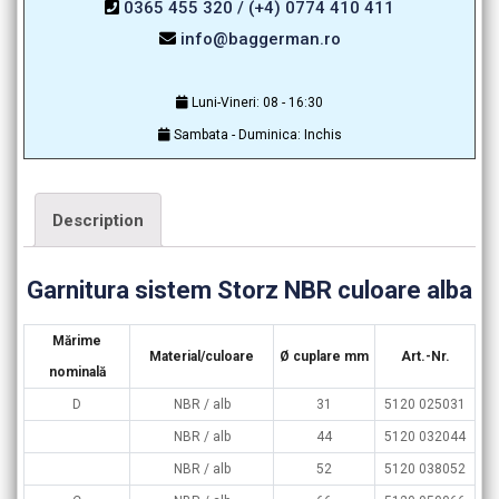
0365 455 320 / (+4) 0774 410 411
info@baggerman.ro
Luni-Vineri: 08 - 16:30
Sambata - Duminica: Inchis
Description
Garnitura sistem Storz NBR culoare alba
Mărime
Material/culoare
Ø cuplare mm
Art.-Nr.
nominală
D
NBR / alb
31
5120 025031
NBR / alb
44
5120 032044
NBR / alb
52
5120 038052