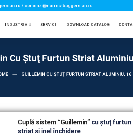
erman.ro / comenzi@norres-baggerman.ro
INDUSTRIA
SERVICII
DOWNLOAD CATALOG
CONTA
in Cu Ştuţ Furtun Striat Aluminiu
OME
GUILLEMIN CU ŞTUŢ FURTUN STRIAT ALUMINIU, 16
Cuplă sistem “Guillemin”
cu ştuţ furtun
striat şi inel închidere