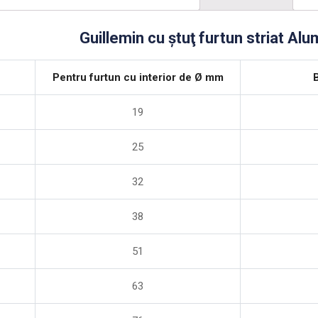
Guillemin cu ştuţ furtun striat Alu
Pentru furtun cu interior de Ø mm
19
25
32
38
51
63