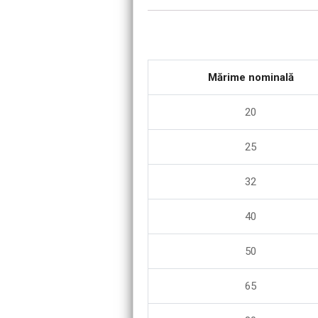
Mărime nominală
20
25
32
40
50
65