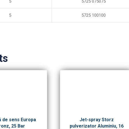
5
5725 075075
5
5725 100100
ts
 de sens Europa
Jet-spray Storz
ronz, 25 Bar
pulverizator Aluminiu, 16