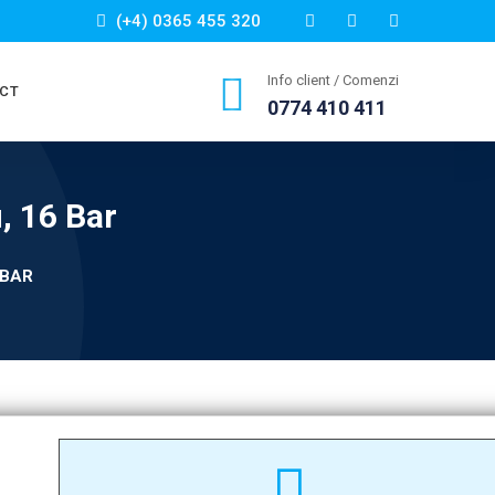
(+4) 0365 455 320
Info client / Comenzi
CT
0774 410 411
, 16 Bar
 BAR