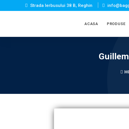
Strada Ierbusului 38 B, Reghin
info@bagg
ACASA
PRODUSE
Guillem
H