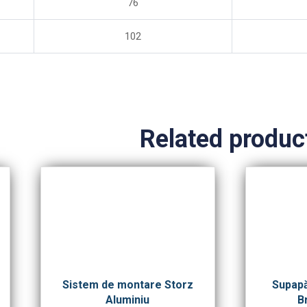
76
102
Related produc
Sistem de montare Storz
Supapă
Aluminiu
B