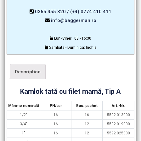
0365 455 320 / (+4) 0774 410 411
info@baggerman.ro
Luni-Vineri: 08 - 16:30
Sambata - Duminica: Inchis
Description
Kamlok tată cu filet mamă, Tip A
Mărime nominală
PN/bar
Buc. pachet
Art.-Nr.
1/2″
16
16
5592 013000
3/4″
16
12
5592 019000
1″
16
12
5592 025000