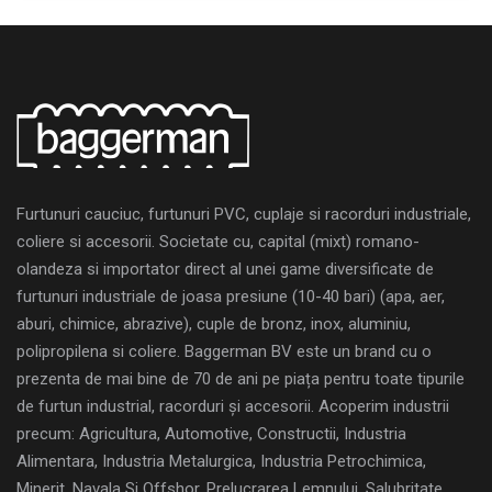
Furtunuri cauciuc, furtunuri PVC, cuplaje si racorduri industriale,
coliere si accesorii. Societate cu, capital (mixt) romano-
olandeza si importator direct al unei game diversificate de
furtunuri industriale de joasa presiune (10-40 bari) (apa, aer,
aburi, chimice, abrazive), cuple de bronz, inox, aluminiu,
polipropilena si coliere. Baggerman BV este un brand cu o
prezenta de mai bine de 70 de ani pe piața pentru toate tipurile
de furtun industrial, racorduri și accesorii. Acoperim industrii
precum: Agricultura, Automotive, Constructii, Industria
Alimentara, Industria Metalurgica, Industria Petrochimica,
Minerit, Navala Si Offshor, Prelucrarea Lemnului, Salubritate,