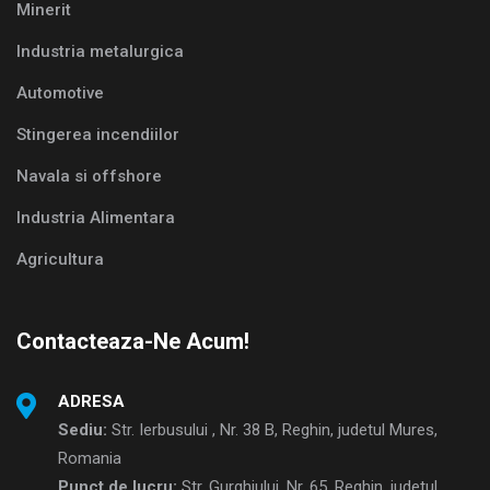
Minerit
Industria metalurgica
Automotive
Stingerea incendiilor
Navala si offshore
Industria Alimentara
Agricultura
Contacteaza-Ne Acum!
ADRESA
Sediu:
Str. Ierbusului , Nr. 38 B, Reghin, judetul Mures,
Romania
Punct de lucru:
Str. Gurghiului, Nr. 65, Reghin, judetul