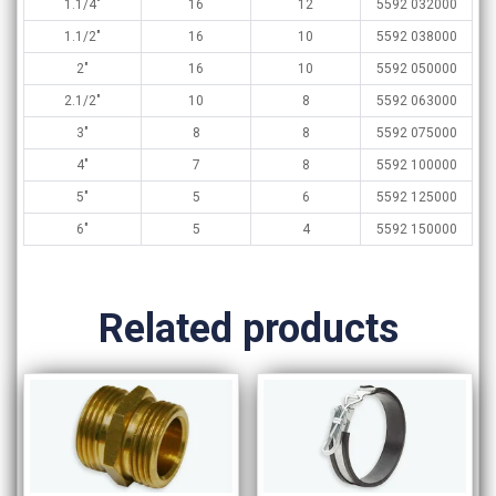
1.1/4″
16
12
5592 032000
1.1/2″
16
10
5592 038000
2″
16
10
5592 050000
2.1/2″
10
8
5592 063000
3″
8
8
5592 075000
4″
7
8
5592 100000
5″
5
6
5592 125000
6″
5
4
5592 150000
Related products