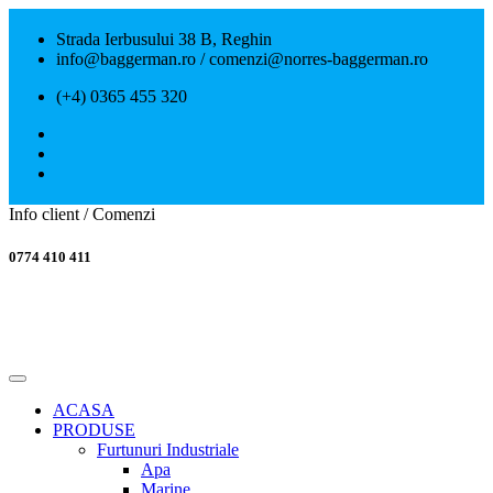
Strada Ierbusului 38 B, Reghin
info@baggerman.ro / comenzi@norres-baggerman.ro
(+4) 0365 455 320
Info client / Comenzi
0774 410 411
ACASA
PRODUSE
Furtunuri Industriale
Apa
Marine