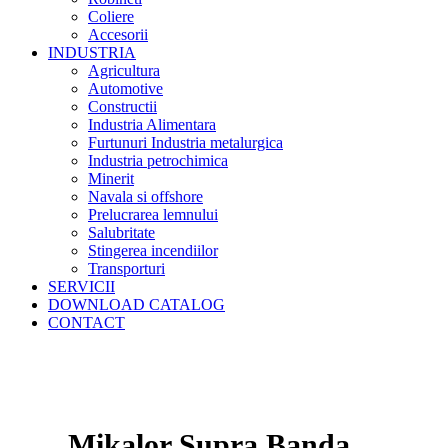
Coliere
Accesorii
INDUSTRIA
Agricultura
Automotive
Constructii
Industria Alimentara
Furtunuri Industria metalurgica
Industria petrochimica
Minerit
Navala si offshore
Prelucrarea lemnului
Salubritate
Stingerea incendiilor
Transporturi
SERVICII
DOWNLOAD CATALOG
CONTACT
Mikalor Supra Banda