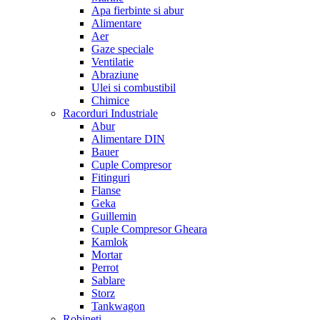
Apa fierbinte si abur
Alimentare
Aer
Gaze speciale
Ventilatie
Abraziune
Ulei si combustibil
Chimice
Racorduri Industriale
Abur
Alimentare DIN
Bauer
Cuple Compresor
Fitinguri
Flanse
Geka
Guillemin
Cuple Compresor Gheara
Kamlok
Mortar
Perrot
Sablare
Storz
Tankwagon
Robineti