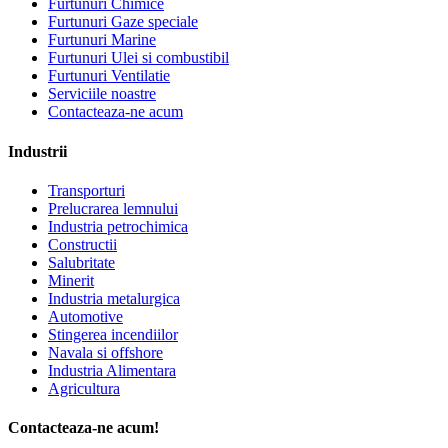
Furtunuri Chimice
Furtunuri Gaze speciale
Furtunuri Marine
Furtunuri Ulei si combustibil
Furtunuri Ventilatie
Serviciile noastre
Contacteaza-ne acum
Industrii
Transporturi
Prelucrarea lemnului
Industria petrochimica
Constructii
Salubritate
Minerit
Industria metalurgica
Automotive
Stingerea incendiilor
Navala si offshore
Industria Alimentara
Agricultura
Contacteaza-ne acum!