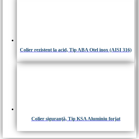
Colier rezistent la acid, Tip ABA Otel inox (AISI 316)
Colier siguranţă, Tip KSA Aluminiu forjat