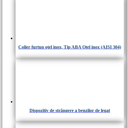
Colier furtun oţel inox, Tip ABA Otel inox (AISI 304)
Dispozitiv de strângere a benzilor de legat