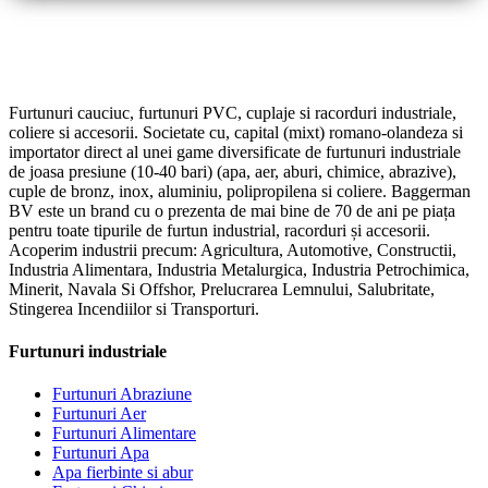
Furtunuri cauciuc, furtunuri PVC, cuplaje si racorduri industriale,
coliere si accesorii. Societate cu, capital (mixt) romano-olandeza si
importator direct al unei game diversificate de furtunuri industriale
de joasa presiune (10-40 bari) (apa, aer, aburi, chimice, abrazive),
cuple de bronz, inox, aluminiu, polipropilena si coliere. Baggerman
BV este un brand cu o prezenta de mai bine de 70 de ani pe piața
pentru toate tipurile de furtun industrial, racorduri și accesorii.
Acoperim industrii precum: Agricultura, Automotive, Constructii,
Industria Alimentara, Industria Metalurgica, Industria Petrochimica,
Minerit, Navala Si Offshor, Prelucrarea Lemnului, Salubritate,
Stingerea Incendiilor si Transporturi.
Furtunuri industriale
Furtunuri Abraziune
Furtunuri Aer
Furtunuri Alimentare
Furtunuri Apa
Apa fierbinte si abur