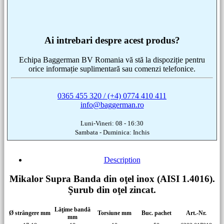
Ai intrebari despre acest produs?
Echipa Baggerman BV Romania vă stă la dispoziție pentru
orice informație suplimentară sau comenzi telefonice.
0365 455 320 / (+4) 0774 410 411
info@baggerman.ro
Luni-Vineri: 08 - 16:30
Sambata - Duminica: Inchis
Description
Mikalor Supra Banda din oţel inox (AISI 1.4016).
Şurub din oţel zincat.
Lăţime bandă
Ø strângere mm
Torsiune mm
Buc. pachet
Art.-Nr.
mm