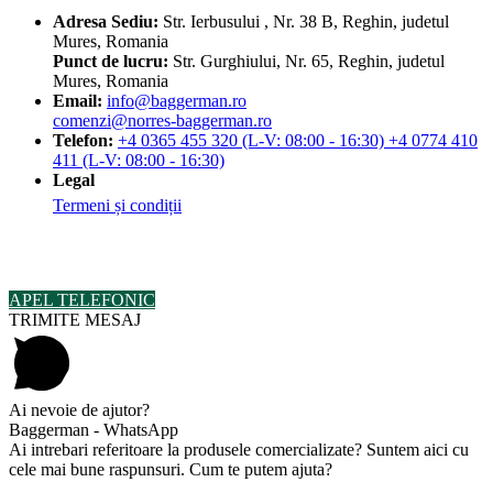
Adresa
Sediu:
Str. Ierbusului , Nr. 38 B, Reghin, judetul
Mures, Romania
Punct de lucru:
Str. Gurghiului, Nr. 65, Reghin, judetul
Mures, Romania
Email:
info@baggerman.ro
comenzi@norres-baggerman.ro
Telefon:
+4 0365 455 320 (L-V: 08:00 - 16:30) +4 0774 410
411 (L-V: 08:00 - 16:30)
Legal
Termeni și condiții
© Copyright 2023 by Baggerman BV SRL. Toate drepturile sunt
rezervate.
APEL TELEFONIC
TRIMITE MESAJ
Ai nevoie de ajutor?
Baggerman - WhatsApp
Ai intrebari referitoare la produsele comercializate? Suntem aici cu
cele mai bune raspunsuri. Cum te putem ajuta?