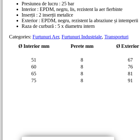
Presiunea de lucru : 25 bar
Interior : EPDM, negru, lis, rezistent la aer fierbinte
Inserții : 2 inserții metalice
Exterior : EPDM, negru, rezistent la abraziune și intemperii
Raza de curbură : 5 x diametru intern
Categories:
Furtunuri Aer
,
Furtunuri Industriale
,
Transporturi
Ø Interior mm
Perete mm
Ø Exterior
51
8
67
60
8
76
65
8
81
75
8
91