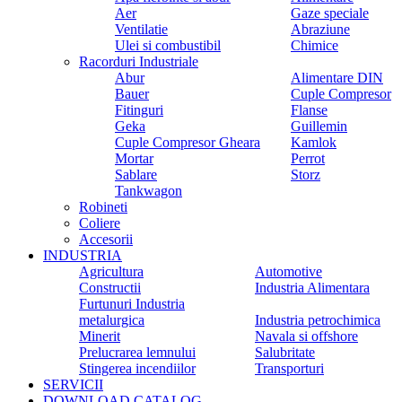
Aer
Gaze speciale
Ventilatie
Abraziune
Ulei si combustibil
Chimice
Racorduri Industriale
Abur
Alimentare DIN
Bauer
Cuple Compresor
Fitinguri
Flanse
Geka
Guillemin
Cuple Compresor Gheara
Kamlok
Mortar
Perrot
Sablare
Storz
Tankwagon
Robineti
Coliere
Accesorii
INDUSTRIA
Agricultura
Automotive
Constructii
Industria Alimentara
Furtunuri Industria
metalurgica
Industria petrochimica
Minerit
Navala si offshore
Prelucrarea lemnului
Salubritate
Stingerea incendiilor
Transporturi
SERVICII
DOWNLOAD CATALOG