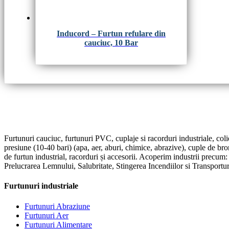
Inducord – Furtun refulare din
cauciuc, 10 Bar
Furtunuri cauciuc, furtunuri PVC, cuplaje si racorduri industriale, coli
presiune (10-40 bari) (apa, aer, aburi, chimice, abrazive), cuple de br
de furtun industrial, racorduri și accesorii. Acoperim industrii precum
Prelucrarea Lemnului, Salubritate, Stingerea Incendiilor si Transportur
Furtunuri industriale
Furtunuri Abraziune
Furtunuri Aer
Furtunuri Alimentare