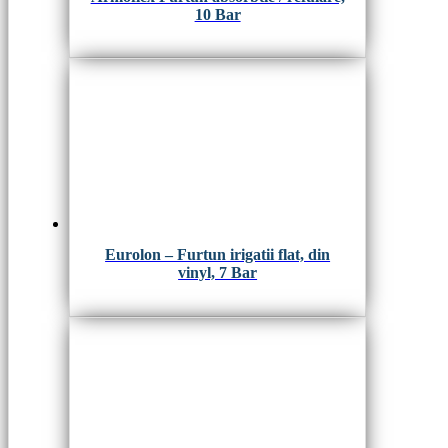
10 Bar
Eurolon – Furtun irigatii flat, din
vinyl, 7 Bar