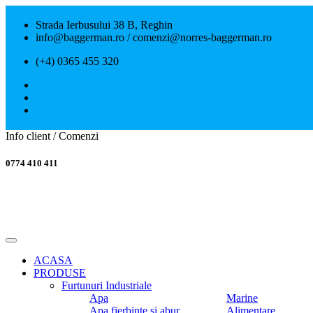
Strada Ierbusului 38 B, Reghin
info@baggerman.ro / comenzi@norres-baggerman.ro
(+4) 0365 455 320
Info client / Comenzi
0774 410 411
ACASA
PRODUSE
Furtunuri Industriale
Apa
Marine
Apa fierbinte si abur
Alimentare