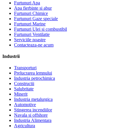
Furtunuri Apa
Apa fierbinte si abur
Furtunuri Chimice
Furtunuri Gaze speciale
Furtunuri Marine
Furtunuri Ulei si combustibil
Furtunuri Ventilatie
Serviciile noastre
Contacteaza-ne acum
Industrii
Transporturi
Prelucrarea lemnului
Industria petrochimica
Constructii
Salubritate
Minerit
Industria metalurgica
Automotive
Stingerea incendiilor
Navala si offshore
Industria Alimentara
Agricultura