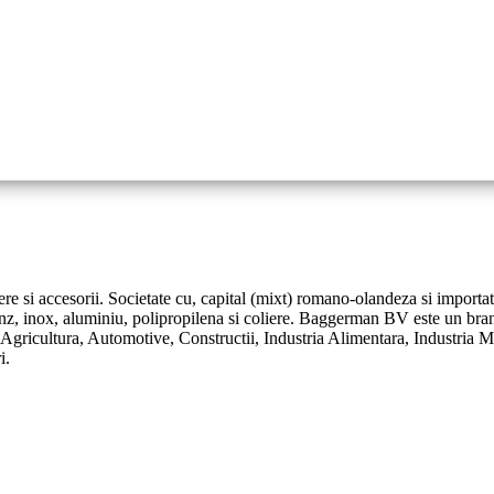
ere si accesorii. Societate cu, capital (mixt) romano-olandeza si importat
onz, inox, aluminiu, polipropilena si coliere. Baggerman BV este un bran
: Agricultura, Automotive, Constructii, Industria Alimentara, Industria 
i.