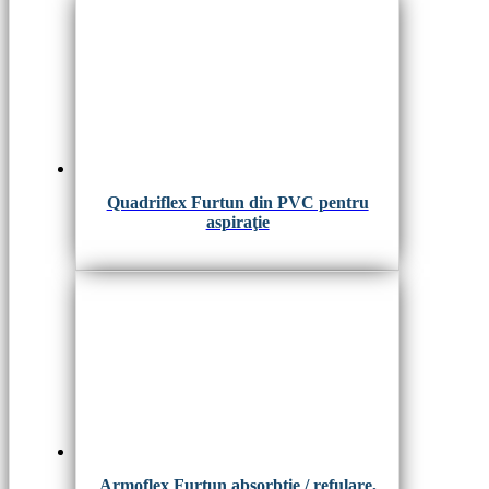
Quadriflex Furtun din PVC pentru
aspiraţie
Armoflex Furtun absorbtie / refulare,