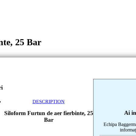
nte, 25 Bar
ri
DESCRIPTION
Ai i
Siloform Furtun de aer fierbinte, 25
Bar
Echipa Baggerman
informaț