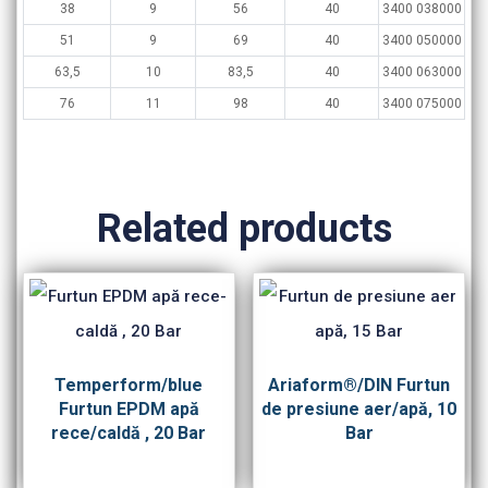
38
9
56
40
3400 038000
51
9
69
40
3400 050000
63,5
10
83,5
40
3400 063000
76
11
98
40
3400 075000
Related products
Temperform/blue
Ariaform®/DIN Furtun
Furtun EPDM apă
de presiune aer/apă, 10
rece/caldă , 20 Bar
Bar