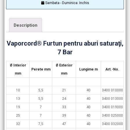
Sambata - Duminica: Inchis
Description
Vaporcord® Furtun pentru aburi saturaţi,
7 Bar
Ø Interior
Ø Exterior
Perete mm
Lungime m
Art.-No.
mm
mm
10
5,5
21
40
3400 010000
13
5,5
24
40
3400 013000
19
7
33
40
3400 019000
25
7
39
40
3400 025000
32
7,5
47
40
3400 032000