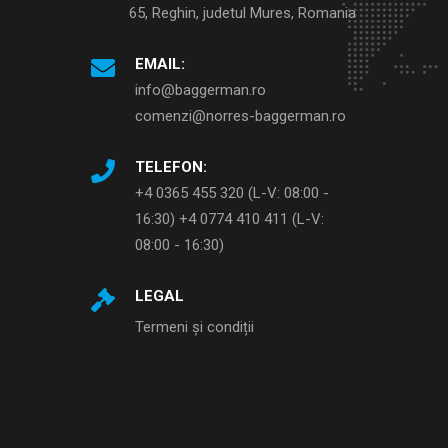
65, Reghin, judetul Mures, Romania
EMAIL:
info@baggerman.ro
comenzi@norres-baggerman.ro
TELEFON:
+4 0365 455 320 (L-V: 08:00 -
16:30) +4 0774 410 411 (L-V:
08:00 - 16:30)
LEGAL
Termeni și condiții