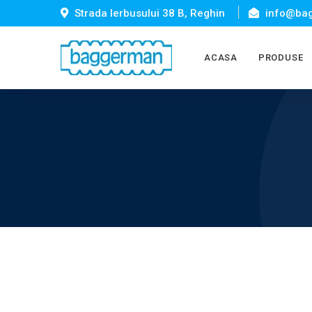
Strada Ierbusului 38 B, Reghin
info@bag
ACASA
PRODUSE