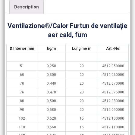
Description
Ventilazione®/Calor Furtun de ventilaţie
aer cald, fum
Ø Interior mm
kg/m
Lungime m
Art.-No.
51
0,250
20
4512 050000
60
0,300
20
4512 060000
70
0,440
20
4512 070000
76
0,470
20
4512 075000
80
0,500
20
4512 080000
90
0,580
20
4512 090000
102
0,620
15
4512 100000
110
0,660
15
4512 110000