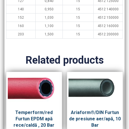
127
0,840
15
4512 125000
140
0,950
15
4512 140000
152
1,030
15
4512 150000
160
1,100
15
4512 160000
203
1,500
15
4512 200000
Related products
Temperform/red
Ariaform®/DIN Furtun
Furtun EPDM apă
de presiune aer/apă, 10
rece/caldă , 20 Bar
Bar