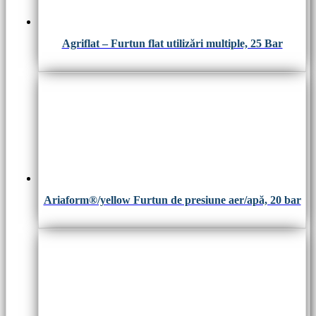
Agriflat – Furtun flat utilizări multiple, 25 Bar
Ariaform®/yellow Furtun de presiune aer/apă, 20 bar