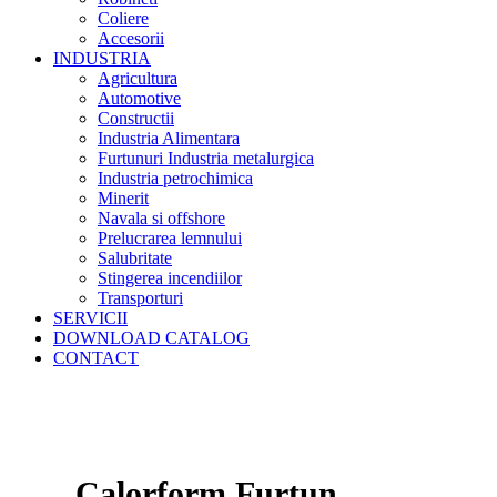
Coliere
Accesorii
INDUSTRIA
Agricultura
Automotive
Constructii
Industria Alimentara
Furtunuri Industria metalurgica
Industria petrochimica
Minerit
Navala si offshore
Prelucrarea lemnului
Salubritate
Stingerea incendiilor
Transporturi
SERVICII
DOWNLOAD CATALOG
CONTACT
Calorform Furtun