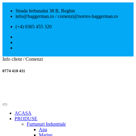
Strada Ierbusului 38 B, Reghin
info@baggerman.ro / comenzi@norres-baggerman.ro
(+4) 0365 455 320
Info client / Comenzi
0774 410 411
ACASA
PRODUSE
Furtunuri Industriale
Apa
Marine