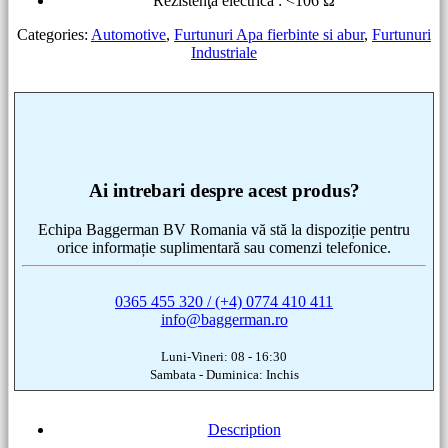
Rezistenţa electrică : <106 Ω
Categories:
Automotive
,
Furtunuri Apa fierbinte si abur
,
Furtunuri
Industriale
Ai intrebari despre acest produs?
Echipa Baggerman BV Romania vă stă la dispoziție pentru
orice informație suplimentară sau comenzi telefonice.
0365 455 320 / (+4) 0774 410 411
info@baggerman.ro
Luni-Vineri: 08 - 16:30
Sambata - Duminica: Inchis
Description