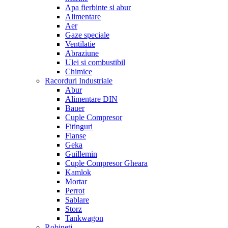
Apa fierbinte si abur
Alimentare
Aer
Gaze speciale
Ventilatie
Abraziune
Ulei si combustibil
Chimice
Racorduri Industriale
Abur
Alimentare DIN
Bauer
Cuple Compresor
Fitinguri
Flanse
Geka
Guillemin
Cuple Compresor Gheara
Kamlok
Mortar
Perrot
Sablare
Storz
Tankwagon
Robineti