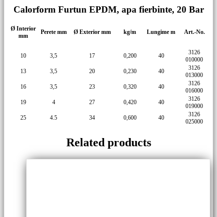
Calorform Furtun EPDM, apa fierbinte, 20 Bar
Ø Interior
Perete mm
Ø Exterior mm
kg/m
Lungime m
Art.-No.
mm
3126
10
3,5
17
0,200
40
010000
3126
13
3,5
20
0,230
40
013000
3126
16
3,5
23
0,320
40
016000
3126
19
4
27
0,420
40
019000
3126
25
4.5
34
0,600
40
025000
Related products