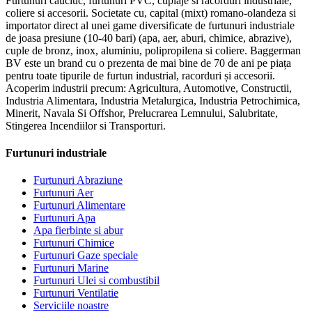
Furtunuri cauciuc, furtunuri PVC, cuplaje si racorduri industriale,
coliere si accesorii. Societate cu, capital (mixt) romano-olandeza si
importator direct al unei game diversificate de furtunuri industriale
de joasa presiune (10-40 bari) (apa, aer, aburi, chimice, abrazive),
cuple de bronz, inox, aluminiu, polipropilena si coliere. Baggerman
BV este un brand cu o prezenta de mai bine de 70 de ani pe piața
pentru toate tipurile de furtun industrial, racorduri și accesorii.
Acoperim industrii precum: Agricultura, Automotive, Constructii,
Industria Alimentara, Industria Metalurgica, Industria Petrochimica,
Minerit, Navala Si Offshor, Prelucrarea Lemnului, Salubritate,
Stingerea Incendiilor si Transporturi.
Furtunuri industriale
Furtunuri Abraziune
Furtunuri Aer
Furtunuri Alimentare
Furtunuri Apa
Apa fierbinte si abur
Furtunuri Chimice
Furtunuri Gaze speciale
Furtunuri Marine
Furtunuri Ulei si combustibil
Furtunuri Ventilatie
Serviciile noastre