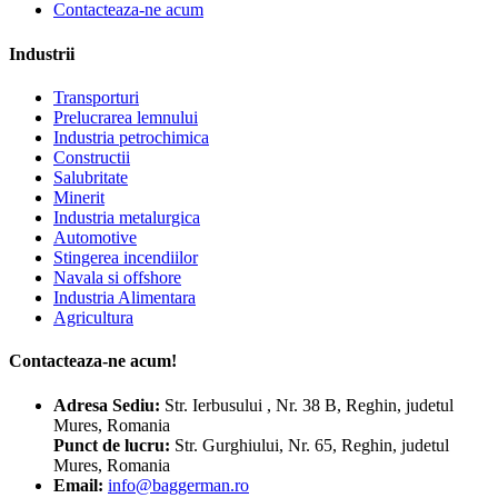
Contacteaza-ne acum
Industrii
Transporturi
Prelucrarea lemnului
Industria petrochimica
Constructii
Salubritate
Minerit
Industria metalurgica
Automotive
Stingerea incendiilor
Navala si offshore
Industria Alimentara
Agricultura
Contacteaza-ne acum!
Adresa
Sediu:
Str. Ierbusului , Nr. 38 B, Reghin, judetul
Mures, Romania
Punct de lucru:
Str. Gurghiului, Nr. 65, Reghin, judetul
Mures, Romania
Email:
info@baggerman.ro