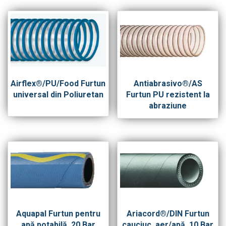
Airflex®/PU/Food Furtun
Antiabrasivo®/AS
universal din Poliuretan
Furtun PU rezistent la
abraziune
Aquapal Furtun pentru
Ariacord®/DIN Furtun
apă potabilă, 20 Bar
cauciuc, aer/apă, 10 Bar