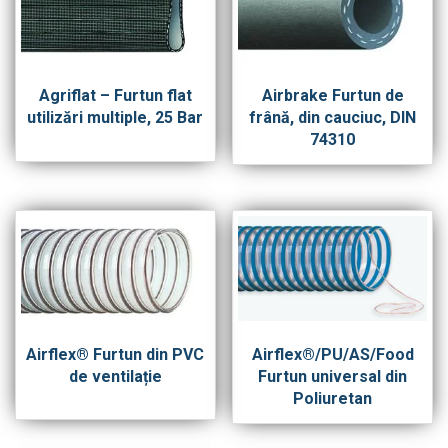
Agriflat – Furtun flat
Airbrake Furtun de
utilizări multiple, 25 Bar
frână, din cauciuc, DIN
74310
Airflex® Furtun din PVC
Airflex®/PU/AS/Food
de ventilație
Furtun universal din
Poliuretan