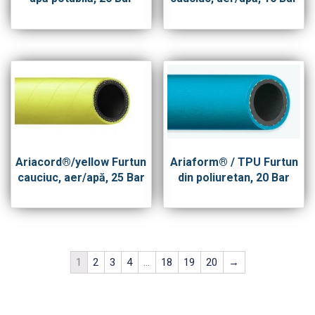
Ariacord®/yellow Furtun
Ariaform® / TPU Furtun
cauciuc, aer/apă, 25 Bar
din poliuretan, 20 Bar
1
2
3
4
…
18
19
20
→