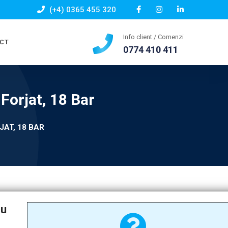
(+4) 0365 455 320
Info client / Comenzi
CT
0774 410 411
Forjat, 18 Bar
JAT, 18 BAR
cu