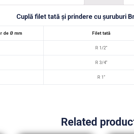
Cuplă filet tată şi prindere cu şuruburi B
ior de Ø mm
Filet tată
R 1/2″
R 3/4″
R 1″
Related produc