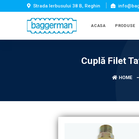
Strada Ierbusului 38 B, Reghin
info@bag
ACASA
PRODUSE
Cuplă Filet T
HOME