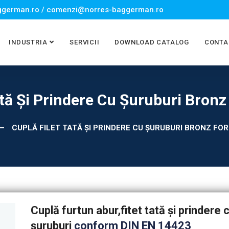
german.ro / comenzi@norres-baggerman.ro
INDUSTRIA
SERVICII
DOWNLOAD CATALOG
CONTA
ată Şi Prindere Cu Şuruburi Bronz 
CUPLĂ FILET TATĂ ŞI PRINDERE CU ŞURUBURI BRONZ FOR
Cuplă furtun abur,fitet tată şi prindere 
şuruburi
conform DIN EN 14423