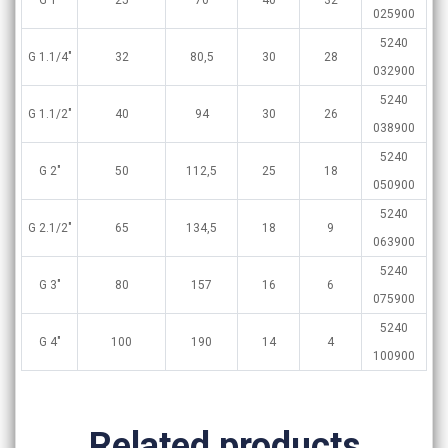
G 1″
25
70
40
32
025900
5240
G 1.1/4″
32
80,5
30
28
032900
5240
G 1.1/2″
40
94
30
26
038900
5240
G 2″
50
112,5
25
18
050900
5240
G 2.1/2″
65
134,5
18
9
063900
5240
G 3″
80
157
16
6
075900
5240
G 4″
100
190
14
4
100900
Related products