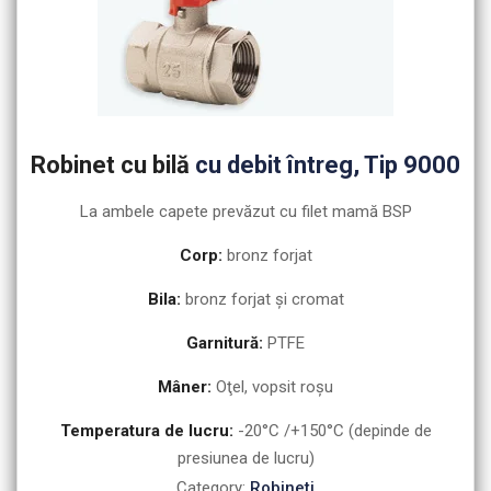
Robinet cu bilă
cu debit întreg, Tip 9000
La ambele capete prevăzut cu filet mamă BSP
Corp:
bronz forjat
Bila:
bronz forjat şi cromat
Garnitură:
PTFE
Mâner:
Oţel, vopsit roşu
Temperatura de lucru:
-20°C /+150°C (depinde de
presiunea de lucru)
Category:
Robineti