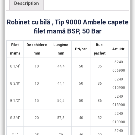
Description
Robinet cu bilă , Tip 9000 Ambele capete
filet mamă BSP, 50 Bar
Filet
Deschidere
Lungime
Buc.
PN/bar
Art.-Nr.
mamă
mm
mm
pachet
5240
G 1/4″
10
44,4
50
36
006900
5240
G 3/8″
10
44,4
50
36
010900
5240
G 1/2″
15
50,5
50
36
013900
5240
G 3/4″
20
57,5
40
32
019900
5240