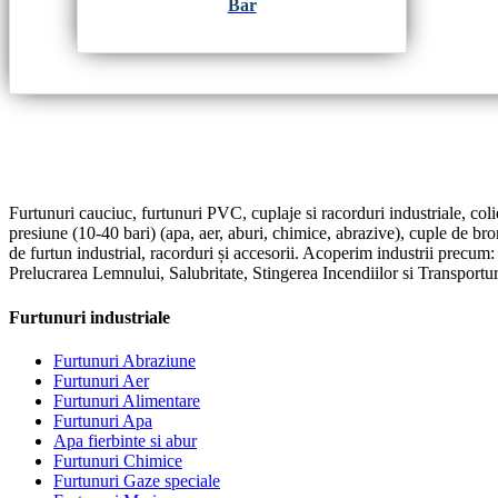
Bar
Furtunuri cauciuc, furtunuri PVC, cuplaje si racorduri industriale, coli
presiune (10-40 bari) (apa, aer, aburi, chimice, abrazive), cuple de br
de furtun industrial, racorduri și accesorii. Acoperim industrii precum
Prelucrarea Lemnului, Salubritate, Stingerea Incendiilor si Transportur
Furtunuri industriale
Furtunuri Abraziune
Furtunuri Aer
Furtunuri Alimentare
Furtunuri Apa
Apa fierbinte si abur
Furtunuri Chimice
Furtunuri Gaze speciale