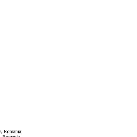
es, Romania
es, Romania