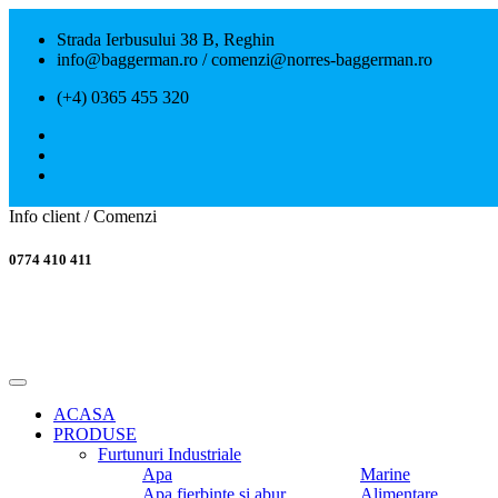
Strada Ierbusului 38 B, Reghin
info@baggerman.ro / comenzi@norres-baggerman.ro
(+4) 0365 455 320
Info client / Comenzi
0774 410 411
ACASA
PRODUSE
Furtunuri Industriale
Apa
Marine
Apa fierbinte si abur
Alimentare