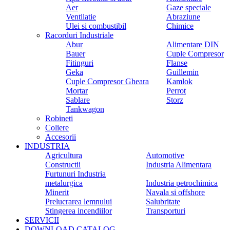
Aer
Gaze speciale
Ventilatie
Abraziune
Ulei si combustibil
Chimice
Racorduri Industriale
Abur
Alimentare DIN
Bauer
Cuple Compresor
Fitinguri
Flanse
Geka
Guillemin
Cuple Compresor Gheara
Kamlok
Mortar
Perrot
Sablare
Storz
Tankwagon
Robineti
Coliere
Accesorii
INDUSTRIA
Agricultura
Automotive
Constructii
Industria Alimentara
Furtunuri Industria
metalurgica
Industria petrochimica
Minerit
Navala si offshore
Prelucrarea lemnului
Salubritate
Stingerea incendiilor
Transporturi
SERVICII
DOWNLOAD CATALOG