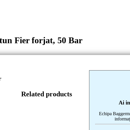
tun Fier forjat, 50 Bar
r
Related products
Ai i
Echipa Baggerman
informaț