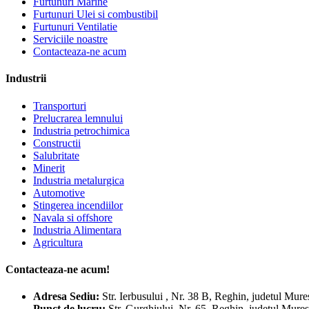
Furtunuri Marine
Furtunuri Ulei si combustibil
Furtunuri Ventilatie
Serviciile noastre
Contacteaza-ne acum
Industrii
Transporturi
Prelucrarea lemnului
Industria petrochimica
Constructii
Salubritate
Minerit
Industria metalurgica
Automotive
Stingerea incendiilor
Navala si offshore
Industria Alimentara
Agricultura
Contacteaza-ne acum!
Adresa
Sediu:
Str. Ierbusului , Nr. 38 B, Reghin, judetul Mur
Punct de lucru:
Str. Gurghiului, Nr. 65, Reghin, judetul Mur