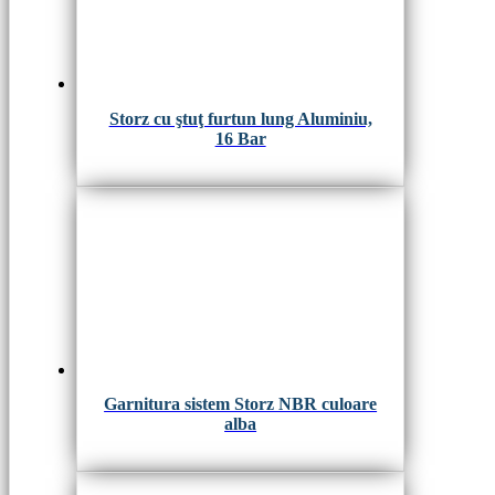
Storz cu ştuţ furtun lung Aluminiu,
16 Bar
Garnitura sistem Storz NBR culoare
alba