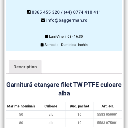
0365 455 320 / (+4) 0774 410 411
info@baggerman.ro
Luni-Vineri: 08 - 16:30
Sambata - Duminica: Inchis
Description
Garnitură etanşare filet TW PTFE culoare
alba
Mărime nominală
Culoare
Buc. pachet
Art.-Nr.
50
alb
10
5583 050001
80
alb
10
5583 075001