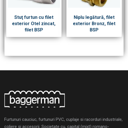
Stuţ furtun cu filet
Niplu legătură, filet
exterior Otel zincat,
exterior Bronz, filet
filet BSP
BSP
Furtunuri cauciuc, furtunuri PVC, cuplaje si racorduri industriale,
coliere si accesorii. Societate cu, capital (mixt) romano-