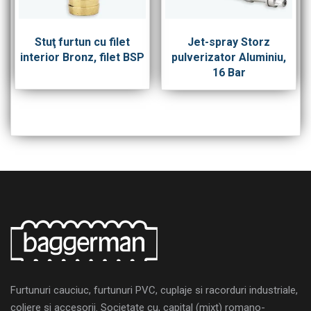
Stuţ furtun cu filet
Jet-spray Storz
interior Bronz, filet BSP
pulverizator Aluminiu,
16 Bar
Furtunuri cauciuc, furtunuri PVC, cuplaje si racorduri industriale,
coliere si accesorii. Societate cu, capital (mixt) romano-