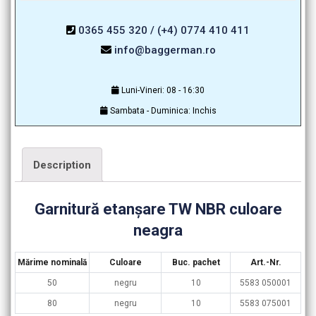
0365 455 320 / (+4) 0774 410 411
info@baggerman.ro
Luni-Vineri: 08 - 16:30
Sambata - Duminica: Inchis
Description
Garnitură etanşare TW NBR culoare
neagra
Mărime nominală
Culoare
Buc. pachet
Art.-Nr.
50
negru
10
5583 050001
80
negru
10
5583 075001