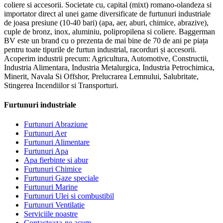
coliere si accesorii. Societate cu, capital (mixt) romano-olandeza si
importator direct al unei game diversificate de furtunuri industriale
de joasa presiune (10-40 bari) (apa, aer, aburi, chimice, abrazive),
cuple de bronz, inox, aluminiu, polipropilena si coliere. Baggerman
BV este un brand cu o prezenta de mai bine de 70 de ani pe piața
pentru toate tipurile de furtun industrial, racorduri și accesorii.
Acoperim industrii precum: Agricultura, Automotive, Constructii,
Industria Alimentara, Industria Metalurgica, Industria Petrochimica,
Minerit, Navala Si Offshor, Prelucrarea Lemnului, Salubritate,
Stingerea Incendiilor si Transporturi.
Furtunuri industriale
Furtunuri Abraziune
Furtunuri Aer
Furtunuri Alimentare
Furtunuri Apa
Apa fierbinte si abur
Furtunuri Chimice
Furtunuri Gaze speciale
Furtunuri Marine
Furtunuri Ulei si combustibil
Furtunuri Ventilatie
Serviciile noastre
Contacteaza-ne acum