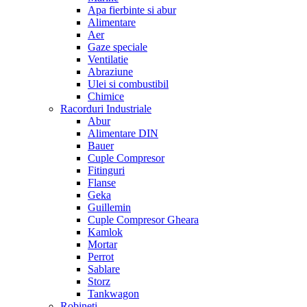
Apa fierbinte si abur
Alimentare
Aer
Gaze speciale
Ventilatie
Abraziune
Ulei si combustibil
Chimice
Racorduri Industriale
Abur
Alimentare DIN
Bauer
Cuple Compresor
Fitinguri
Flanse
Geka
Guillemin
Cuple Compresor Gheara
Kamlok
Mortar
Perrot
Sablare
Storz
Tankwagon
Robineti