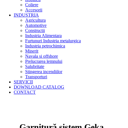
Coliere
Accesorii
INDUSTRIA
Agricultura
Automotive
Constructii
Industria Alimentara
Furtunuri Industria metalurgica
Industria petrochimica
Minerit
Navala si offshore
Prelucrarea lemnului
Salubritate
Stingerea incendiilor
Transporturi
SERVICII
DOWNLOAD CATALOG
CONTACT
Garnitură sistem Geka