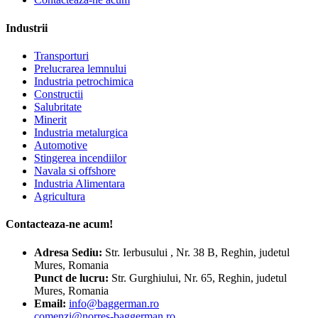
Industrii
Transporturi
Prelucrarea lemnului
Industria petrochimica
Constructii
Salubritate
Minerit
Industria metalurgica
Automotive
Stingerea incendiilor
Navala si offshore
Industria Alimentara
Agricultura
Contacteaza-ne acum!
Adresa
Sediu:
Str. Ierbusului , Nr. 38 B, Reghin, judetul
Mures, Romania
Punct de lucru:
Str. Gurghiului, Nr. 65, Reghin, judetul
Mures, Romania
Email:
info@baggerman.ro
comenzi@norres-baggerman.ro