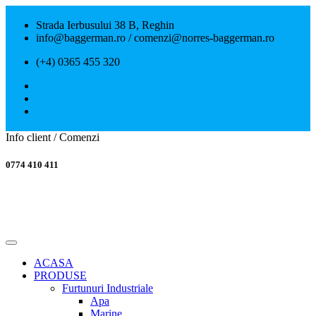
Strada Ierbusului 38 B, Reghin
info@baggerman.ro / comenzi@norres-baggerman.ro
(+4) 0365 455 320
Info client / Comenzi
0774 410 411
ACASA
PRODUSE
Furtunuri Industriale
Apa
Marine