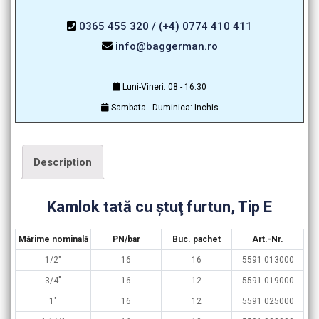
0365 455 320 / (+4) 0774 410 411
info@baggerman.ro
Luni-Vineri: 08 - 16:30
Sambata - Duminica: Inchis
Description
Kamlok tată cu ştuţ furtun, Tip E
Mărime nominală
PN/bar
Buc. pachet
Art.-Nr.
1/2″
16
16
5591 013000
3/4″
16
12
5591 019000
1″
16
12
5591 025000