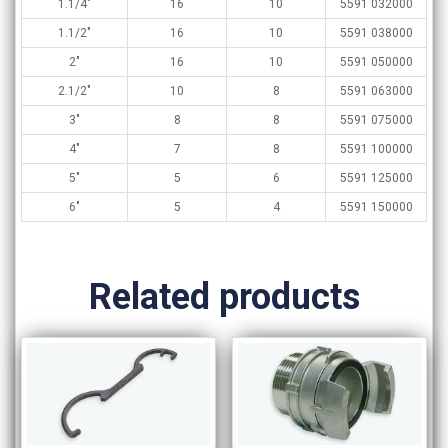
1.1/4″
16
10
5591 032000
1.1/2″
16
10
5591 038000
2″
16
10
5591 050000
2.1/2″
10
8
5591 063000
3″
8
8
5591 075000
4″
7
8
5591 100000
5″
5
6
5591 125000
6″
5
4
5591 150000
Related products