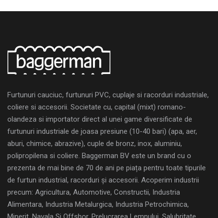
Furtunuri cauciuc, furtunuri PVC, cuplaje si racorduri industriale,
coliere si accesorii. Societate cu, capital (mixt) romano-
olandeza si importator direct al unei game diversificate de
furtunuri industriale de joasa presiune (10-40 bari) (apa, aer,
aburi, chimice, abrazive), cuple de bronz, inox, aluminiu,
polipropilena si coliere. Baggerman BV este un brand cu o
prezenta de mai bine de 70 de ani pe piața pentru toate tipurile
de furtun industrial, racorduri și accesorii. Acoperim industrii
precum: Agricultura, Automotive, Constructii, Industria
Alimentara, Industria Metalurgica, Industria Petrochimica,
Minerit, Navala Si Offshor, Prelucrarea Lemnului, Salubritate,