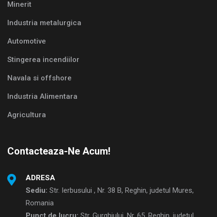
Minerit
Industria metalurgica
Automotive
Stingerea incendiilor
Navala si offshore
Industria Alimentara
Agricultura
Contacteaza-Ne Acum!
ADRESA
Sediu:
Str. Ierbusului , Nr. 38 B, Reghin, judetul Mures,
Romania
Punct de lucru:
Str. Gurghiului, Nr. 65, Reghin, judetul