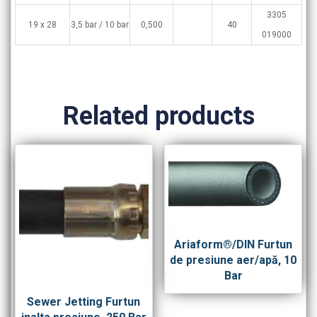
3305
19 x 28
3,5 bar / 10 bar
0,500
40
019000
Related products
Ariaform®/DIN Furtun
de presiune aer/apă, 10
Bar
Sewer Jetting Furtun