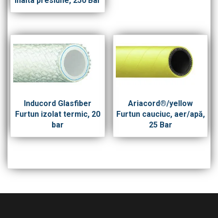
inalta presiune, 250 Bar
Inducord Glasfiber
Ariacord®/yellow
Furtun izolat termic, 20
Furtun cauciuc, aer/apă,
bar
25 Bar