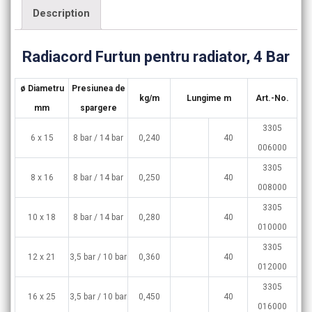
Description
Radiacord Furtun pentru radiator, 4 Bar
ø Diametru
Presiunea de
kg/m
Lungime m
Art.-No.
mm
spargere
3305
6 x 15
8 bar / 14 bar
0,240
40
006000
3305
8 x 16
8 bar / 14 bar
0,250
40
008000
3305
10 x 18
8 bar / 14 bar
0,280
40
010000
3305
12 x 21
3,5 bar / 10 bar
0,360
40
012000
3305
16 x 25
3,5 bar / 10 bar
0,450
40
016000