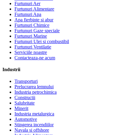
Furtunuri Aer
Furtunuri Alimentare
Furtunuri Apa
Apa fierbinte si abur
Furtunuri Chimice
Furtunuri Gaze speciale
Furtunuri Marine
Furtunuri Ulei si combustibil
Furtunuri Ventilatie
Serviciile noastre
Contacteaza-ne acum
Industrii
Transporturi
Prelucrarea lemnului
Industria petrochimica
Constructii
Salubritate
Minerit
Industria metalurgica
Automotive
Stingerea incendiilor
Navala si offshore