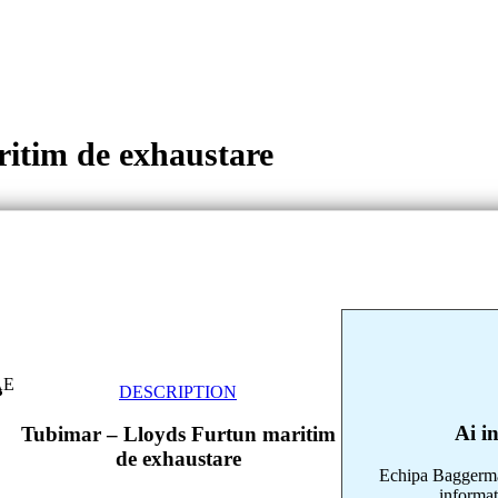
itim de exhaustare
SAE
DESCRIPTION
Ai i
Tubimar – Lloyds Furtun maritim
de exhaustare
Echipa Baggerman
informaț