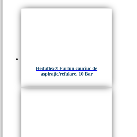
Heduflex® Furtun cauciuc de
aspiraţie/refulare, 10 Bar