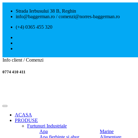
Strada Ierbusului 38 B, Reghin
info@baggerman.ro / comenzi@norres-baggerman.ro
(+4) 0365 455 320
Info client / Comenzi
0774 410 411
ACASA
PRODUSE
Furtunuri Industriale
Apa
Marine
Apa fierbinte si abur
Alimentare