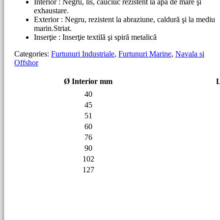
Interior : Negru, lis, cauciuc rezistent la apă de mare şi
exhaustare.
Exterior : Negru, rezistent la abraziune, caldură şi la mediu
marin.Striat.
Inserţie : Inserţie textilă şi spiră metalică
Categories:
Furtunuri Industriale
,
Furtunuri Marine
,
Navala si
Offshor
Ø Interior mm
40
45
51
60
76
90
102
127