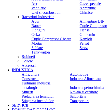
Aer
Gaze speciale
Ventilatie
Abraziune
Ulei si combustibil
Chimice
Racorduri Industriale
Abur
Alimentare DIN
Bauer
Cuple Compresor
Fitinguri
Flanse
Geka
Guillemin
Cuple Compresor Gheara
Kamlok
Mortar
Perrot
Sablare
Storz
Tankwagon
Robineti
Coliere
Accesorii
INDUSTRIA
Agricultura
Automotive
Constructii
Industria Alimentara
Furtunuri Industria
metalurgica
Industria petrochimica
Minerit
Navala si offshore
Prelucrarea lemnului
Salubritate
Stingerea incendiilor
Transporturi
SERVICII
DOWNLOAD CATALOG