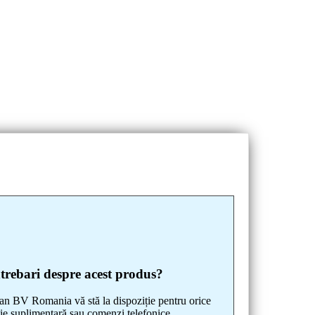
ntrebari despre acest produs?
 BV Romania vă stă la dispoziție pentru orice
ie suplimentară sau comenzi telefonice.