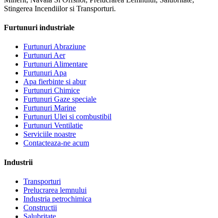
Stingerea Incendiilor si Transporturi.
Furtunuri industriale
Furtunuri Abraziune
Furtunuri Aer
Furtunuri Alimentare
Furtunuri Apa
Apa fierbinte si abur
Furtunuri Chimice
Furtunuri Gaze speciale
Furtunuri Marine
Furtunuri Ulei si combustibil
Furtunuri Ventilatie
Serviciile noastre
Contacteaza-ne acum
Industrii
Transporturi
Prelucrarea lemnului
Industria petrochimica
Constructii
Salubritate