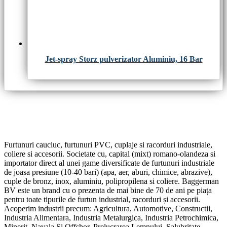
Jet-spray Storz pulverizator Aluminiu, 16 Bar
Furtunuri cauciuc, furtunuri PVC, cuplaje si racorduri industriale,
coliere si accesorii. Societate cu, capital (mixt) romano-olandeza si
importator direct al unei game diversificate de furtunuri industriale
de joasa presiune (10-40 bari) (apa, aer, aburi, chimice, abrazive),
cuple de bronz, inox, aluminiu, polipropilena si coliere. Baggerman
BV este un brand cu o prezenta de mai bine de 70 de ani pe piața
pentru toate tipurile de furtun industrial, racorduri și accesorii.
Acoperim industrii precum: Agricultura, Automotive, Constructii,
Industria Alimentara, Industria Metalurgica, Industria Petrochimica,
Minerit, Navala Si Offshor, Prelucrarea Lemnului, Salubritate,