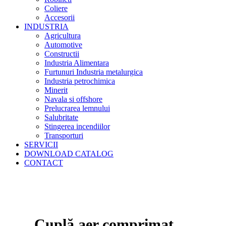
Coliere
Accesorii
INDUSTRIA
Agricultura
Automotive
Constructii
Industria Alimentara
Furtunuri Industria metalurgica
Industria petrochimica
Minerit
Navala si offshore
Prelucrarea lemnului
Salubritate
Stingerea incendiilor
Transporturi
SERVICII
DOWNLOAD CATALOG
CONTACT
Cuplă aer comprimat