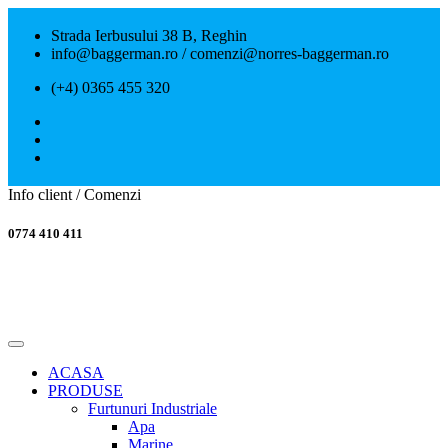
Strada Ierbusului 38 B, Reghin
info@baggerman.ro / comenzi@norres-baggerman.ro
(+4) 0365 455 320
Info client / Comenzi
0774 410 411
ACASA
PRODUSE
Furtunuri Industriale
Apa
Marine