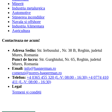
Minerit
Industria metalurgica
Automotive
Stingerea incendiilor
Navala si offshore
Industria Alimentara
Agricultura
Contacteaza-ne acum!
Adresa
Sediu:
Str. Ierbusului , Nr. 38 B, Reghin, judetul
Mures, Romania
Punct de lucru:
Str. Gurghiului, Nr. 65, Reghin, judetul
Mures, Romania
Email:
info@baggerman.ro
comenzi@norres-baggerman.ro
Telefon:
+4 0365 455 320 (L-V: 08:00 - 16:30) +4 0774 410
411 (L-V: 08:00 - 16:30)
Legal
Termeni și condiții
© Copyright 2023 by Baggerman BV SRL. Toate drepturile sunt
rezervate.