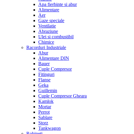
Apa fierbinte si abur
Alimentare
Aer
Gaze speciale
Ventilatie
Abraziune
Ulei si combustibil
Chimice
Racorduri Industriale
Abur
Alimentare DIN
Bauer
Cuple Compresor
Fitinguri
Flanse
Geka
Guillemin
Cuple Compresor Gheara
Kamlok
Mortar
Perrot
Sablare
Storz
Tankwagon
Robineti