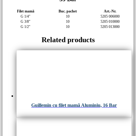
Filet mamă
Buc. pachet
Art.-Nr.
G 1/4″
10
5205 006000
G 3/8″
10
5205 010000
G 1/2″
10
5205 013000
Related products
Guillemin cu filet mamă Aluminiu, 16 Bar