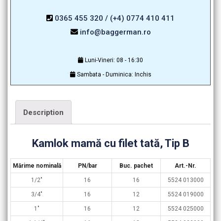
0365 455 320 / (+4) 0774 410 411
info@baggerman.ro
Luni-Vineri: 08 - 16:30
Sambata - Duminica: Inchis
Description
Kamlok mamă cu filet tată, Tip B
Mărime nominală
PN/bar
Buc. pachet
Art.-Nr.
1/2″
16
16
5524 013000
3/4″
16
12
5524 019000
1″
16
12
5524 025000