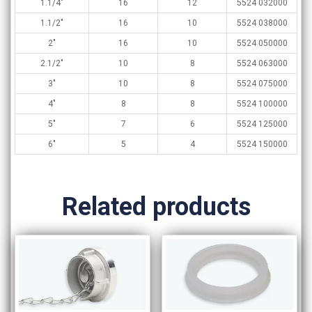
1.1/4″
16
12
5524 032000
1.1/2″
16
10
5524 038000
2″
16
10
5524 050000
2.1/2″
10
8
5524 063000
3″
10
8
5524 075000
4″
8
8
5524 100000
5″
7
6
5524 125000
6″
5
4
5524 150000
Related products