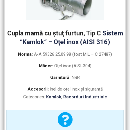
Cupla mamă cu ştuţ furtun, Tip C
Sistem
“Kamlok” – Oţel inox (AISI 316)
Norma:
A-A 59326 25.09.98 (fost MIL – C 27487)
Mâner:
Oţel inox (AISI-304)
Garnitură:
NBR
Accesorii:
inel de oţel inox şi siguranţă
Categories:
Kamlok
,
Racorduri Industriale