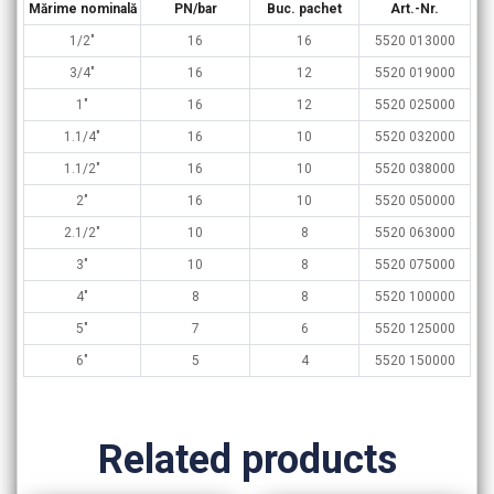
Mărime nominală
PN/bar
Buc. pachet
Art.-Nr.
1/2″
16
16
5520 013000
3/4″
16
12
5520 019000
1″
16
12
5520 025000
1.1/4″
16
10
5520 032000
1.1/2″
16
10
5520 038000
2″
16
10
5520 050000
2.1/2″
10
8
5520 063000
3″
10
8
5520 075000
4″
8
8
5520 100000
5″
7
6
5520 125000
6″
5
4
5520 150000
Related products