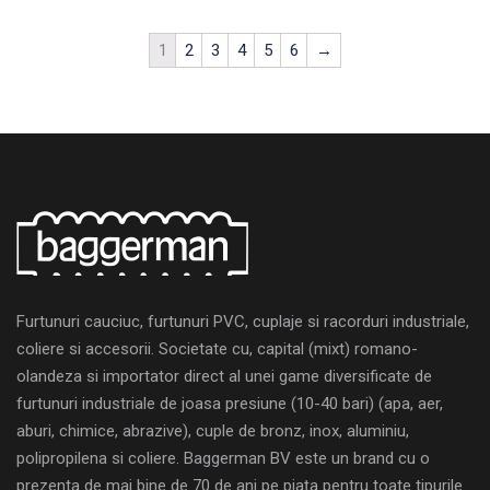
1
2
3
4
5
6
→
Furtunuri cauciuc, furtunuri PVC, cuplaje si racorduri industriale,
coliere si accesorii. Societate cu, capital (mixt) romano-
olandeza si importator direct al unei game diversificate de
furtunuri industriale de joasa presiune (10-40 bari) (apa, aer,
aburi, chimice, abrazive), cuple de bronz, inox, aluminiu,
polipropilena si coliere. Baggerman BV este un brand cu o
prezenta de mai bine de 70 de ani pe piața pentru toate tipurile