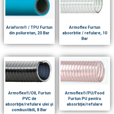
Ariaform® / TPU Furtun
Armoflex Furtun
din poliuretan, 20 Bar
absorbtie / refulare, 10
Bar
Armoflex®/OIL Furtun
Armoflex®/PU/Food
PVC de
Furtun PU pentru
absorbţie/refulare ulei şi
absorbţie/refulare
combustibili, 8 Bar